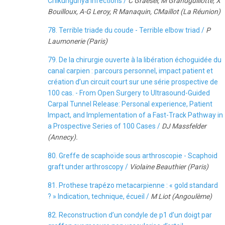
Chikungunya infections /
C Graesel, M Grandguillotte, X
Bouilloux, A-G Leroy, R Manaquin, CMaillot (La Réunion)
78. Terrible triade du coude - Terrible elbow triad /
P
Laumonerie (Paris)
79. De la chirurgie ouverte à la libération échoguidée du
canal carpien : parcours personnel, impact patient et
création d’un circuit court sur une série prospective de
100 cas. - From Open Surgery to Ultrasound-Guided
Carpal Tunnel Release: Personal experience, Patient
Impact, and Implementation of a Fast-Track Pathway in
a Prospective Series of 100 Cases /
DJ Massfelder
(Annecy).
80. Greffe de scaphoïde sous arthroscopie - Scaphoid
graft under arthroscopy /
Violaine Beauthier (Paris)
81. Prothese trapézo metacarpienne : « gold standard
? » Indication, technique, écueil /
M Liot (Angoulème)
82. Reconstruction d’un condyle de p1 d’un doigt par