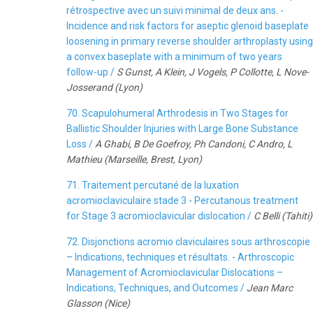
rétrospective avec un suivi minimal de deux ans. -
Incidence and risk factors for aseptic glenoid baseplate
loosening in primary reverse shoulder arthroplasty using
a convex baseplate with a minimum of two years
follow-up /
S Gunst, A Klein, J Vogels, P Collotte, L Nove-
Josserand (Lyon)
70. Scapulohumeral Arthrodesis in Two Stages for
Ballistic Shoulder Injuries with Large Bone Substance
Loss /
A Ghabi, B De Goefroy, Ph Candoni, C Andro, L
Mathieu (Marseille, Brest, Lyon)
71. Traitement percutané de la luxation
acromioclaviculaire stade 3 - Percutanous treatment
for Stage 3 acromioclavicular dislocation /
C Belli (Tahiti)
72. Disjonctions acromio claviculaires sous arthroscopie
– Indications, techniques et résultats. - Arthroscopic
Management of Acromioclavicular Dislocations –
Indications, Techniques, and Outcomes /
Jean Marc
Glasson (Nice)