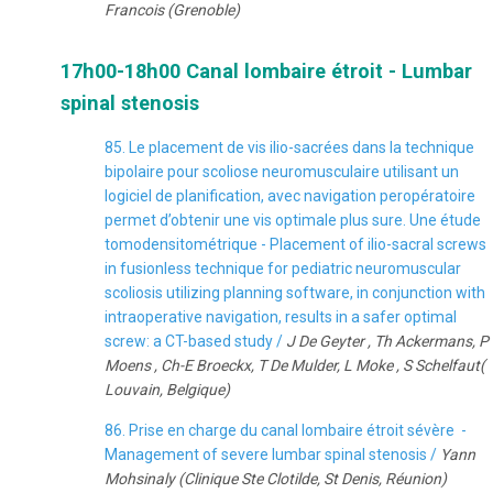
Francois (Grenoble)
17h00-18h00 Canal lombaire étroit - Lumbar
spinal stenosis
85. Le placement de vis ilio-sacrées dans la technique
bipolaire pour scoliose neuromusculaire utilisant un
logiciel de planification, avec navigation peropératoire
permet d’obtenir une vis optimale plus sure. Une étude
tomodensitométrique - Placement of ilio-sacral screws
in fusionless technique for pediatric neuromuscular
scoliosis utilizing planning software, in conjunction with
intraoperative navigation, results in a safer optimal
screw: a CT-based study /
J De Geyter , Th Ackermans, P
Moens , Ch-E Broeckx, T De Mulder, L Moke , S Schelfaut(
Louvain, Belgique)
86. Prise en charge du canal lombaire étroit sévère -
Management of severe lumbar spinal stenosis /
Yann
Mohsinaly (Clinique Ste Clotilde, St Denis, Réunion)