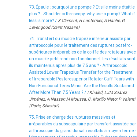
73. Épaule : pourquoi une pompe ? Et si le moins était le
plus ? - Shoulder arthroscopy: why use a pump? What if
less is more? /
X Clément, H Lanternier, A Hache, G
Levengood (Saint Nazaire)
74. Transfert du muscle trapèze inférieur assisté par
arthroscopie pour le traitement des ruptures postéro-
supérieures irréparables de la coiffe des rotateurs avec
un muscle petit rond non fonctionnel : les résultats sont-
ils maintenus après plus de 7,5 ans ? - Arthroscopic
Assisted Lower Trapezius Transfer for the Treatment
of Irreparable Posterosuperior Rotator Cuff Tears with
Non-Functional Teres Minor: Are the Results Sustained
After More Than 7.5 Years ? /
I Khaled, LJM Suárez
Jiménez, A Nassar; M Moussa, C. Murillo Nieto; P Valenti
(Paris, Sélestat)
75. Prise en charge des ruptures massives et
irréparables du subscapulaire par transfert assistée par
arthroscopie du grand dorsal: résultats à moyen terme -