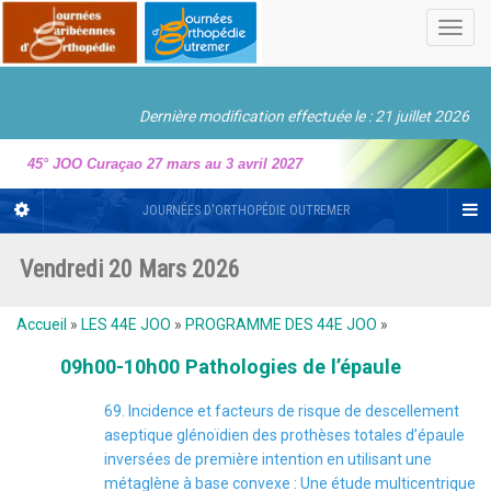
Toggl
navig
Dernière modification effectuée le : 21 juillet 2026
45° JOO Curaçao 27 mars au 3 avril 2027
JOURNÉES D'ORTHOPÉDIE OUTREMER
Vendredi 20 Mars 2026
Accueil
»
LES 44E JOO
»
PROGRAMME DES 44E JOO
»
09h00-10h00 Pathologies de l’épaule
69. Incidence et facteurs de risque de descellement
aseptique glénoïdien des prothèses totales d’épaule
inversées de première intention en utilisant une
métaglène à base convexe : Une étude multicentrique