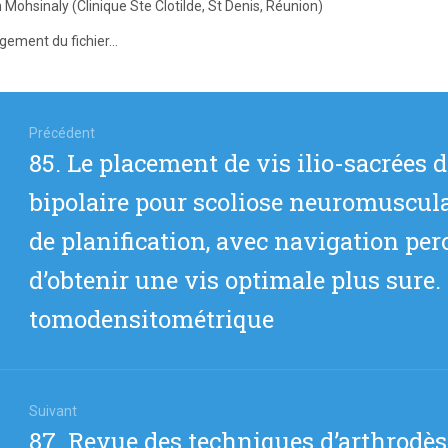
 Mohsinaly (Clinique Ste Clotilde, St Denis, Réunion)
gement du fichier...
igation
Précédent
Article
85. Le placement de vis ilio-sacrées 
icle
précédent
bipolaire pour scoliose neuromusculai
:
de planification, avec navigation pe
d’obtenir une vis optimale plus sure.
tomodensitométrique
Suivant
Article
87. Revue des techniques d’arthrodès