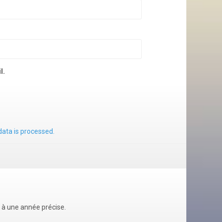
l.
ata is processed.
u à une année précise.