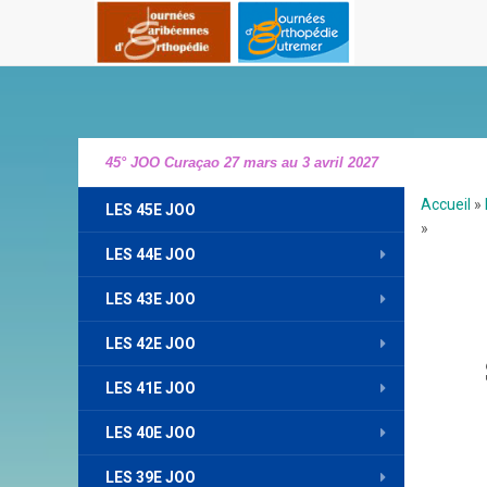
45° JOO Curaçao 27 mars au 3 avril 2027
Accueil
»
LES 45E JOO
»
LES 44E JOO
LES 43E JOO
LES 42E JOO
LES 41E JOO
LES 40E JOO
LES 39E JOO