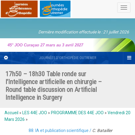
Toggl
navig
Dernière modification effectuée le : 21 juillet 2026
45° JOO Curaçao 27 mars au 3 avril 2027
JOURNÉES D'ORTHOPÉDIE OUTREMER
17h50 – 18h30 Table ronde sur
l’Intelligence artificielle en chirurgie –
Round table discussion on Artificial
Intelligence in Surgery
Accueil
»
LES 44E JOO
»
PROGRAMME DES 44E JOO
»
Vendredi 20
Mars 2026
»
88. IA et publication scientifique /
C. Batailler