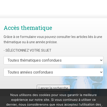
Accès thematique
Grâce à ce formulaire vous pouvez consulter les articles liés à une
thématique ou à une année précise.
- SÉLECTIONNEZ VOTRE SUJET
Nous utilisons des cookies pour vous garantir la meilleure
expérience sur notre site. Si vous continuez à utiliser ce
Copyright 2006 JOFdF Association loi 1901 -
Politique de
dernier, nous considérerons que vous acceptez l'utilisation des