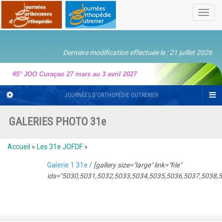
Toggl
navig
Dernière modification effectuée le : 21 juillet 2026
45° JOO Curaçao 27 mars au 3 avril 2027
JOURNÉES D'ORTHOPÉDIE OUTREMER
GALERIES PHOTO 31e
Accueil
»
Les 31e JOFDF
»
Galerie 1 31e /
[gallery size="large" link="file"
ids="5030,5031,5032,5033,5034,5035,5036,5037,5038,