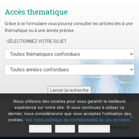
Accès thematique
Grâce à ce formulaire vous pouvez consulter les articles liés à une
thématique ou à une année précise.
- SÉLECTIONNEZ VOTRE SUJET
Nous utilisons des cookies pour vous garantir la meilleure
expérience sur notre site. Si vous continuez à utiliser ce
Copyright 2006 JOFdF Association loi 1901 -
Politique de
dernier, nous considérerons que vous acceptez l'utilisation des
Confidentialité
-
Mentions Légales
-
Respect Charte HON
-
Nous
cookies.
Voir notre politique de confidentialité de vos données.
Contacter
Agence digitale Nasdy
Autoriser
Refuser
En savoir plus