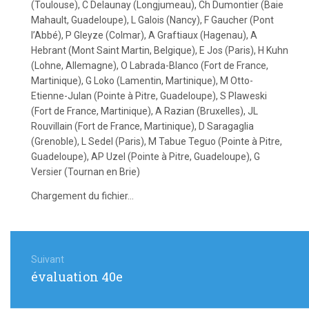
(Toulouse), C Delaunay (Longjumeau), Ch Dumontier (Baie
Mahault, Guadeloupe), L Galois (Nancy), F Gaucher (Pont
l’Abbé), P Gleyze (Colmar), A Graftiaux (Hagenau), A
Hebrant (Mont Saint Martin, Belgique), E Jos (Paris), H Kuhn
(Lohne, Allemagne), O Labrada-Blanco (Fort de France,
Martinique), G Loko (Lamentin, Martinique), M Otto-
Etienne-Julan (Pointe à Pitre, Guadeloupe), S Plaweski
(Fort de France, Martinique), A Razian (Bruxelles), JL
Rouvillain (Fort de France, Martinique), D Saragaglia
(Grenoble), L Sedel (Paris), M Tabue Teguo (Pointe à Pitre,
Guadeloupe), AP Uzel (Pointe à Pitre, Guadeloupe), G
Versier (Tournan en Brie)
Chargement du fichier...
Navigation
de
Suivant
Article
évaluation 40e
l’article
suivant
: