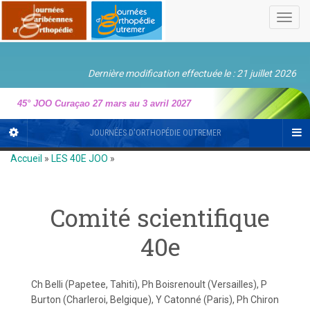
Toggl
navig
Dernière modification effectuée le : 21 juillet 2026
45° JOO Curaçao 27 mars au 3 avril 2027
JOURNÉES D'ORTHOPÉDIE OUTREMER
Accueil
»
LES 40E JOO
»
Comité scientifique
40e
Ch Belli (Papetee, Tahiti), Ph Boisrenoult (Versailles), P
Burton (Charleroi, Belgique), Y Catonné (Paris), Ph Chiron