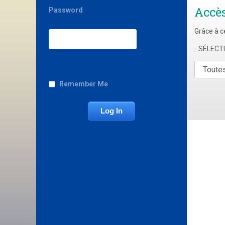
Accè
Password
Grâce à c
- SÉLEC
Remember Me