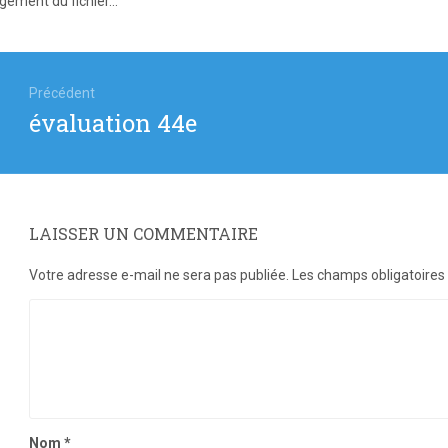
gement du fichier...
igation
Précédent
Article
évaluation 44e
icle
précédent
:
LAISSER UN COMMENTAIRE
Votre adresse e-mail ne sera pas publiée.
Les champs obligatoires
Nom
*