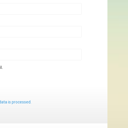
l.
ata is processed.