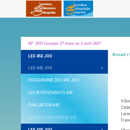
45° JOO Curaçao 27 mars au 3 avril 2027
Accueil
»
LES 45E JOO
LES 44E JOO
PROGRAMME DES 44E JOO
LES INTERVENANTS 44E
H Ben
ÉVALUATION 44E
Caden
Larav
COMITÉ SCIENTIFIQUE 44E
Fran
LES 43E JOO