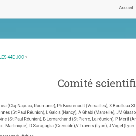
Accueil
LES 44E JOO
»
Comité scientif
ea (Cluj-Napoca, Roumanie), Ph Boisrenoult (Versailles), X Bouilloux St 
nes (St Paul Réunion), L Galois (Nancy), A Ghabi (Marseille), JM Glasson
ine (St Paul Réunion), B Lemarchand (St Pierre, La réunion), P Mertl (Am
ce, Martinique), D Saragaglia (Grenoble),V Travers (Lyon), J Vogel (Lyon-