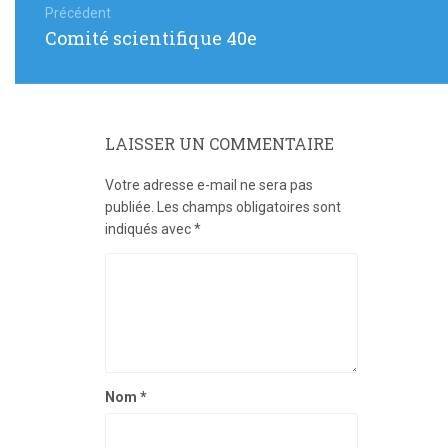
de
Précédent
Article
Comité scientifique 40e
l’article
précédent
:
LAISSER UN COMMENTAIRE
Votre adresse e-mail ne sera pas
publiée.
Les champs obligatoires sont
indiqués avec
*
Nom
*