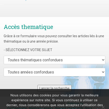
Accès thematique
Grâce à ce formulaire vous pouvez consulter les articles liés à une
thématique ou à une année précise.
- SÉLECTIONNEZ VOTRE SUJET
Nous utilisons des cookies pour vous garantir la meilleure
expérience sur notre site. Si vous continuez à utiliser ce
Copyright 2006 JOFdF Association loi 1901 -
Politique de
dernier, nous considérerons que vous acceptez l'utilisation des
Confidentialité
-
Mentions Légales
-
Respect Charte HON
-
Nous