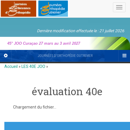
Toggl
navig
Dernière modification effectuée le : 21 juillet 2026
45° JOO Curaçao 27 mars au 3 avril 2027
JOURNÉES D'ORTHOPÉDIE OUTREMER
Accueil
»
LES 40E JOO
»
évaluation 40e
Chargement du fichier...
Navigation