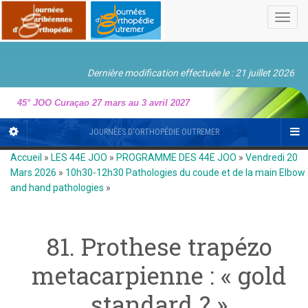
Toggl
navig
Dernière modification effectuée le : 21 juillet 2026
45° JOO Curaçao 27 mars au 3 avril 2027
JOURNÉES D'ORTHOPÉDIE OUTREMER
Accueil
»
LES 44E JOO
»
PROGRAMME DES 44E JOO
»
Vendredi 20
Mars 2026
»
10h30-12h30 Pathologies du coude et de la main Elbow
and hand pathologies
»
81. Prothese trapézo
metacarpienne : « gold
standard ? »