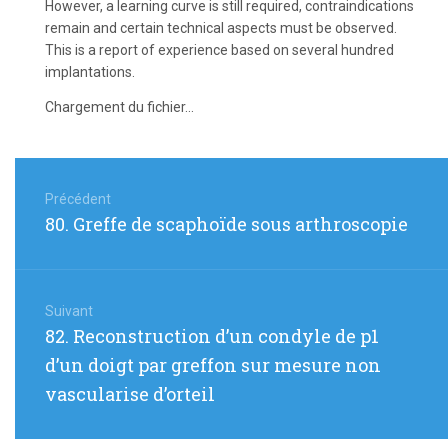
However, a learning curve is still required, contraindications
remain and certain technical aspects must be observed.
This is a report of experience based on several hundred
implantations.
Chargement du fichier...
Navigation
de
Précédent
Article
80. Greffe de scaphoïde sous arthroscopie
l’article
précédent
:
Suivant
Article
82. Reconstruction d’un condyle de p1
suivant
d’un doigt par greffon sur mesure non
:
vascularise d’orteil