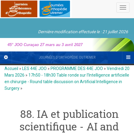
Toggl
navig
Dernière modification effectuée le : 21 juillet 2026
45° JOO Curaçao 27 mars au 3 avril 2027
JOURNÉES D'ORTHOPÉDIE OUTREMER
Accueil
»
LES 44E JOO
»
PROGRAMME DES 44E JOO
»
Vendredi 20
Mars 2026
»
17h50 - 18h30 Table ronde sur l’Intelligence artificielle
en chirurgie - Round table discussion on Artificial Intelligence in
Surgery
»
88. IA et publication
scientifique - AI and