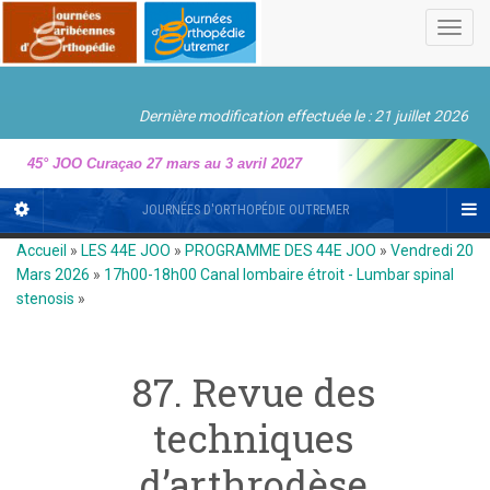
Toggl
navig
Dernière modification effectuée le : 21 juillet 2026
45° JOO Curaçao 27 mars au 3 avril 2027
JOURNÉES D'ORTHOPÉDIE OUTREMER
Accueil
»
LES 44E JOO
»
PROGRAMME DES 44E JOO
»
Vendredi 20
Mars 2026
»
17h00-18h00 Canal lombaire étroit - Lumbar spinal
stenosis
»
87. Revue des
techniques
d’arthrodèse