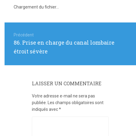
Chargement du fichier...
Navigation
de
Précédent
Article
86. Prise en charge du canal lombaire
l’article
précédent
étroit sévère
:
LAISSER UN COMMENTAIRE
Votre adresse e-mail ne sera pas
publiée.
Les champs obligatoires sont
indiqués avec
*