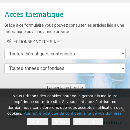
Accès thematique
Grâce à ce formulaire vous pouvez consulter les articles liés à une
thématique ou à une année précise.
- SÉLECTIONNEZ VOTRE SUJET
Nous utilisons des cookies pour vous garantir la meilleure
expérience sur notre site. Si vous continuez à utiliser ce
Copyright 2006 JOFdF Association loi 1901 -
Politique de
dernier, nous considérerons que vous acceptez l'utilisation des
Confidentialité
-
Mentions Légales
-
Respect Charte HON
-
Nous
cookies.
Voir notre politique de confidentialité de vos données.
Contacter
Autoriser
Refuser
En savoir plus
Agence digitale Nasdy