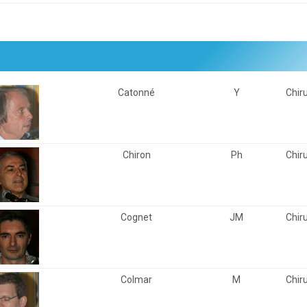
Catonné
Y
Chir
Chiron
Ph
Chir
Cognet
JM
Chir
Colmar
M
Chir