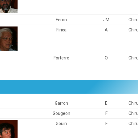
Feron
JM
Chir
Firica
A
Chir
Forterre
O
Chir
Garron
E
Chir
Gougeon
F
Chir
Gouin
F
Chir