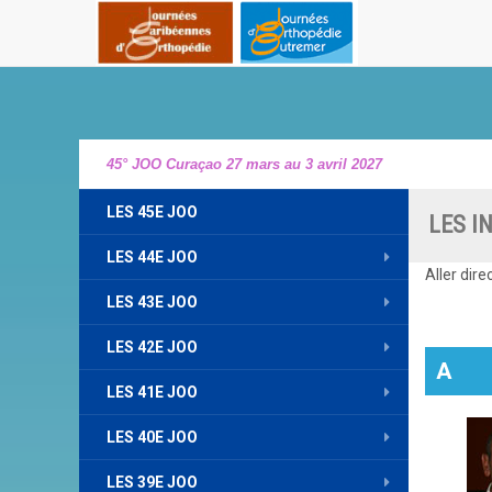
45° JOO Curaçao 27 mars au 3 avril 2027
LES 45E JOO
LES I
LES 44E JOO
Aller dir
LES 43E JOO
LES 42E JOO
A
LES 41E JOO
LES 40E JOO
LES 39E JOO