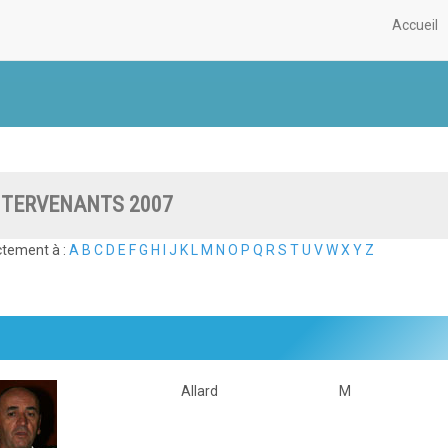
Accueil
NTERVENANTS 2007
ectement à :
A
B
C
D
E
F
G
H
I
J
K
L
M
N
O
P
Q
R
S
T
U
V
W
X
Y
Z
Allard
M