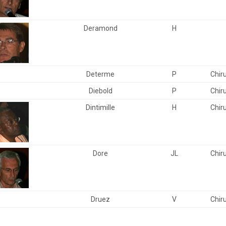
Deramond
H
Determe
P
Chir
Diebold
P
Chir
Dintimille
H
Chir
Dore
JL
Chir
Druez
V
Chir