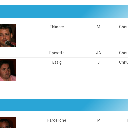
Ehlinger
M
Chir
Epinette
JA
Chir
Essig
J
Chir
Fardellone
P