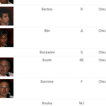
Bertino
R
Chir
Blin
JL
Chir
Bonzanini
G
Chir
Booth
RE
Chir
Borrione
F
Chir
Bouloy
MJ