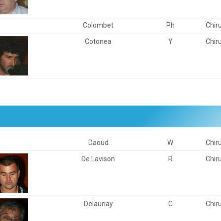
Colombet
Ph
Chir
Cotonea
Y
Chir
Daoud
W
Chir
De Lavison
R
Chir
Delaunay
C
Chir