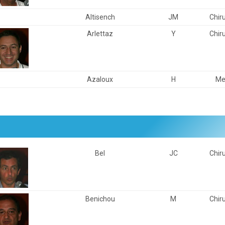
Altisench
JM
Chir
Arlettaz
Y
Chir
Azaloux
H
Me
Bel
JC
Chir
Benichou
M
Chir