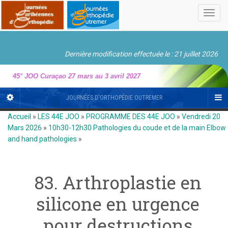
Toggl
navig
Dernière modification effectuée le : 21 juillet 2026
45° JOO Curaçao 27 mars au 3 avril 2027
JOURNÉES D'ORTHOPÉDIE OUTREMER
Accueil
»
LES 44E JOO
»
PROGRAMME DES 44E JOO
»
Vendredi 20
Mars 2026
»
10h30-12h30 Pathologies du coude et de la main Elbow
and hand pathologies
»
83. Arthroplastie en
silicone en urgence
pour destructions