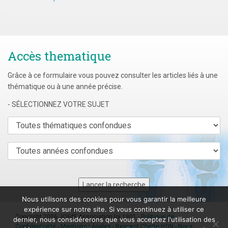
Accès thematique
Grâce à ce formulaire vous pouvez consulter les articles liés à une
thématique ou à une année précise.
- SÉLECTIONNEZ VOTRE SUJET
Nous utilisons des cookies pour vous garantir la meilleure
expérience sur notre site. Si vous continuez à utiliser ce
Copyright 2006 JOFdF Association loi 1901 -
Politique de
dernier, nous considérerons que vous acceptez l'utilisation des
Confidentialité
-
Mentions Légales
-
Respect Charte HON
-
Nous