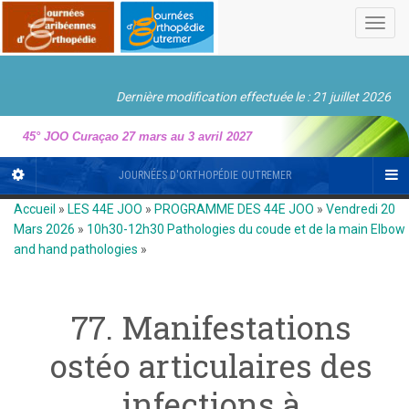
Toggl
navig
Dernière modification effectuée le : 21 juillet 2026
45° JOO Curaçao 27 mars au 3 avril 2027
JOURNÉES D'ORTHOPÉDIE OUTREMER
Accueil
»
LES 44E JOO
»
PROGRAMME DES 44E JOO
»
Vendredi 20
Mars 2026
»
10h30-12h30 Pathologies du coude et de la main Elbow
and hand pathologies
»
77. Manifestations
ostéo articulaires des
infections à