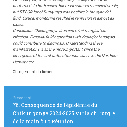
performed. In both cases, bacterial cultures remained sterile,
but RT-PCR for chikungunya was positive in the synovial
fluid. Clinical monitoring resulted in remission in almost all
cases.
Conclusion: Chikungunya virus can mimic surgical site
infection. Synovial fluid aspiration with virological analysis
could contribute to diagnosis. Understanding these
manifestations is all the more important since the
emergence of the first autochthonous cases in the Northern
Hemisphere.
Chargement du fichier...
Navigation
de
Précédent
Article
76. Conséquence de l’épidémie du
l’article
précédent
Chikungunya 2024-2025 sur la chirurgie
:
de la main à La Réunion