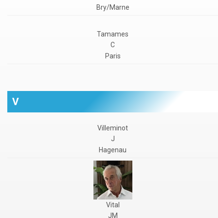
Bry/Marne
Tamames
C
Paris
V
Villeminot
J
Hagenau
Vital
JM