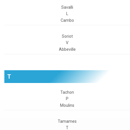
Savalli
L
Cambo
Soriot
V
Abbeville
T
Tachon
P
Moulins
Tamames
T