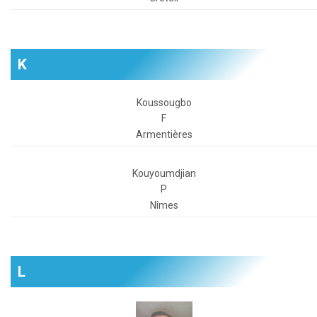
K
Koussougbo
F
Armentières
Kouyoumdjian
P
Nîmes
L