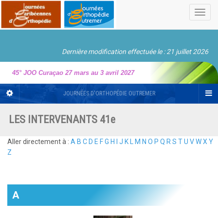
Toggl
navig
Dernière modification effectuée le : 21 juillet 2026
45° JOO Curaçao 27 mars au 3 avril 2027
JOURNÉES D'ORTHOPÉDIE OUTREMER
LES INTERVENANTS 41e
Aller directement à :
A
B
C
D
E
F
G
H
I
J
K
L
M
N
O
P
Q
R
S
T
U
V
W
X
Y
Z
A