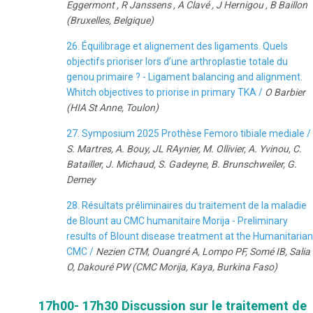
Eggermont , R Janssens , A Clavé , J Hernigou , B Baillon
(Bruxelles, Belgique)
26. Équilibrage et alignement des ligaments. Quels
objectifs prioriser lors d’une arthroplastie totale du
genou primaire ? - Ligament balancing and alignment.
Whitch objectives to priorise in primary TKA /
O Barbier
(HIA St Anne, Toulon)
27. Symposium 2025 Prothèse Femoro tibiale mediale /
S. Martres, A. Bouy, JL RAynier, M. Ollivier, A. Yvinou, C.
Batailler, J. Michaud, S. Gadeyne, B. Brunschweiler, G.
Demey
28. Résultats préliminaires du traitement de la maladie
de Blount au CMC humanitaire Morija - Preliminary
results of Blount disease treatment at the Humanitarian
CMC /
Nezien CTM, Ouangré A, Lompo PF, Somé IB, Salia
O, Dakouré PW (CMC Morija, Kaya, Burkina Faso)
17h00- 17h30 Discussion sur le traitement de