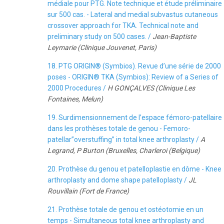
médiale pour PTG. Note technique et étude préliminaire
sur 500 cas. - Lateral and medial subvastus cutaneous
crossover approach for TKA. Technical note and
preliminary study on 500 cases. /
Jean-Baptiste
Leymarie (Clinique Jouvenet, Paris)
18. PTG ORIGIN® (Symbios). Revue d’une série de 2000
poses - ORIGIN® TKA (Symbios): Review of a Series of
2000 Procedures /
H GONÇALVES (Clinique Les
Fontaines, Melun)
19. Surdimensionnement de l’espace fémoro-patellaire
dans les prothèses totale de genou - Femoro-
patellar”overstuffing” in total knee arthroplasty /
A
Legrand, P Burton (Bruxelles, Charleroi (Belgique)
20. Prothèse du genou et patelloplastie en dôme - Knee
arthroplasty and dome shape patelloplasty /
JL
Rouvillain (Fort de France)
21. Prothèse totale de genou et ostéotomie en un
temps - Simultaneous total knee arthroplasty and