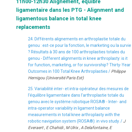
11h00-12h30 Alignement, équibre
ligamentaire dans les PTG - Alignment and
ligamentous balance in total knee
replacements
24. Différents alignements en arthroplastie totale du
genou : est-ce pour la fonction, le marketing ou la survie
? Résultats à 30 ans de 100 arthroplasties totales du
genou - Different alignments in knee arthroplasty: is it
for function, marketing, or for survivorship? Thirty-Year
Outcomes in 100 Total Knee Arthroplasties /
Philippe
Hernigou (Université Paris Est)
25. Variabilité inter- et intra-opérateur des mesures de
l’équilibre ligamentaire dans l’arthroplastie totale du
genou avec le système robotique ROSA® - Inter- and
intra-operator variability in ligament balance
measurements in total knee arthroplasty with the
robotic navigation system (ROSA®): in vivo study. /
J
Everaert , E Chahidi , M Ulrix , A Delafontaine, E