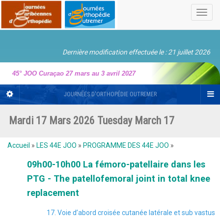
Toggl
navig
Dernière modification effectuée le : 21 juillet 2026
45° JOO Curaçao 27 mars au 3 avril 2027
JOURNÉES D'ORTHOPÉDIE OUTREMER
Mardi 17 Mars 2026 Tuesday March 17
Accueil
»
LES 44E JOO
»
PROGRAMME DES 44E JOO
»
09h00-10h00 La fémoro-patellaire dans les
PTG - The patellofemoral joint in total knee
replacement
17. Voie d’abord croisée cutanée latérale et sub vastus