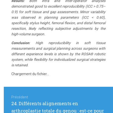
Results:
Both intra and inter-operator analyses
demonstrated good to excellent reproducibility (ICC > 0.75–
0.9) for soft tissue and gap assessments. Minor variability
was observed in planning parameters (ICC < 0.60),
specifically stylus height, femoral flexion, and distal femoral
resection, likely reflecting subjective adjustments by the
high-volume surgeon.
Conclusion
: High reproducibility in soft tissue
measurements and surgical planning across surgeons with
different experience levels is shown by the ROSA® robotic
system, while flexibility for individualized surgical strategies
is retained.
Chargement du fichier...
Navigation
de
Précédent
Article
24. Différents alignements en
l’article
précédent
arthroplastie totale du genou : est-ce pour