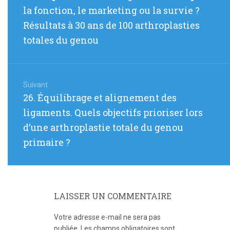
:
la fonction, le marketing ou la survie ?
Résultats à 30 ans de 100 arthroplasties
totales du genou
Suivant
Article
26. Équilibrage et alignement des
suivant
ligaments. Quels objectifs prioriser lors
:
d’une arthroplastie totale du genou
primaire ?
LAISSER UN COMMENTAIRE
Votre adresse e-mail ne sera pas
publiée.
Les champs obligatoires sont