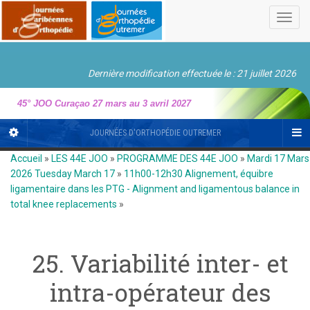
Toggl
navig
Dernière modification effectuée le : 21 juillet 2026
45° JOO Curaçao 27 mars au 3 avril 2027
JOURNÉES D'ORTHOPÉDIE OUTREMER
Accueil
»
LES 44E JOO
»
PROGRAMME DES 44E JOO
»
Mardi 17 Mars
2026 Tuesday March 17
»
11h00-12h30 Alignement, équibre
ligamentaire dans les PTG - Alignment and ligamentous balance in
total knee replacements
»
25. Variabilité inter- et
intra-opérateur des