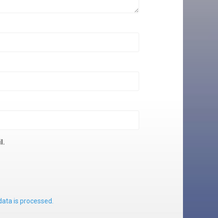
l.
ata is processed.