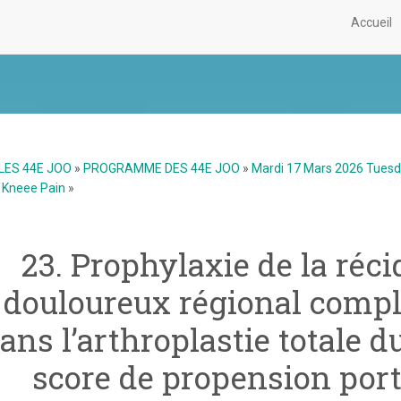
Accueil
LES 44E JOO
»
PROGRAMME DES 44E JOO
»
Mardi 17 Mars 2026 Tues
r Kneee Pain
»
23. Prophylaxie de la ré
douloureux régional compl
ans l’arthroplastie totale d
score de propension porta