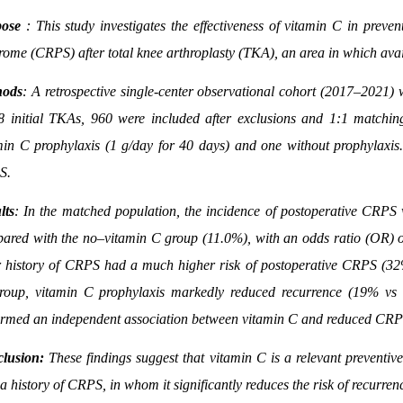
ose
: This study investigates the effectiveness of vitamin C in preve
rome (CRPS) after total knee arthroplasty (TKA), an area in which avai
hods
: A retrospective single-center observational cohort (2017–2021
8 initial TKAs, 960 were included after exclusions and 1:1 matchin
min C prophylaxis (1 g/day for 40 days) and one without prophylaxis. 
S.
lts
: In the matched population, the incidence of postoperative CRPS 
ared with the no–vitamin C group (11.0%), with an odds ratio (OR) o
r history of CRPS had a much higher risk of postoperative CRPS (32
roup, vitamin C prophylaxis markedly reduced recurrence (19% vs
irmed an independent association between vitamin C and reduced CRPS
lusion:
These findings suggest that vitamin C is a relevant preventive
a history of CRPS, in whom it significantly reduces the risk of recurren