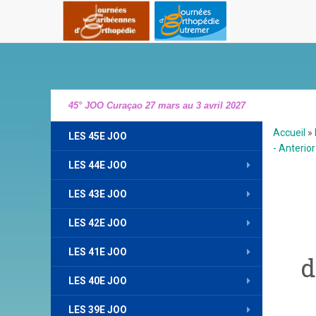
45° JOO Curaçao 27 mars au 3 avril 2027
Accueil
»
LES 45E JOO
- Anterio
LES 44E JOO
LES 43E JOO
LES 42E JOO
LES 41E JOO
d
LES 40E JOO
LES 39E JOO