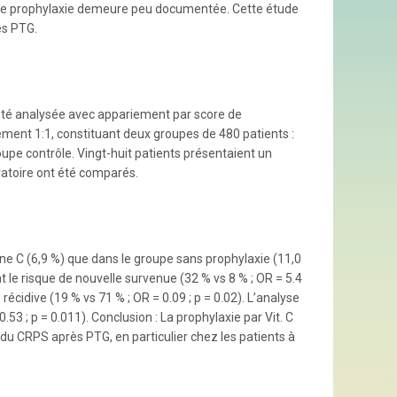
mme prophylaxie demeure peu documentée. Cette étude
ès PTG.
été analysée avec appariement par score de
ement 1:1, constituant deux groupes de 480 patients :
oupe contrôle. Vingt-huit patients présentaient un
ratoire ont été comparés.
ine C (6,9 %) que dans le groupe sans prophylaxie (11,0
le risque de nouvelle survenue (32 % vs 8 % ; OR = 5.4
 récidive (19 % vs 71 % ; OR = 0.09 ; p = 0.02). L’analyse
53 ; p = 0.011). Conclusion : La prophylaxie par Vit. C
 du CRPS après PTG, en particulier chez les patients à