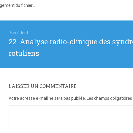
gement du fichier...
igation
Précédent
Article
22. Analyse radio-clinique des syn
icle
précédent
rotuliens
:
LAISSER UN COMMENTAIRE
Votre adresse e-mail ne sera pas publiée.
Les champs obligatoires