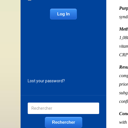
Purp
synd
Met
1,08
vita
CRP
Resu
comp
Lost your password?
prio
subg
conf
Conc
with 