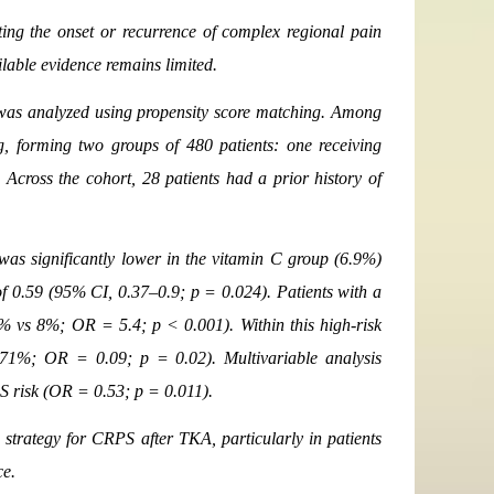
nting the onset or recurrence of complex regional pain
lable evidence remains limited.
) was analyzed using propensity score matching. Among
g, forming two groups of 480 patients: one receiving
Across the cohort, 28 patients had a prior history of
was significantly lower in the vitamin C group (6.9%)
f 0.59 (95% CI, 0.37–0.9; p = 0.024). Patients with a
% vs 8%; OR = 5.4; p < 0.001). Within this high-risk
 71%; OR = 0.09; p = 0.02). Multivariable analysis
 risk (OR = 0.53; p = 0.011).
 strategy for CRPS after TKA, particularly in patients
ce.