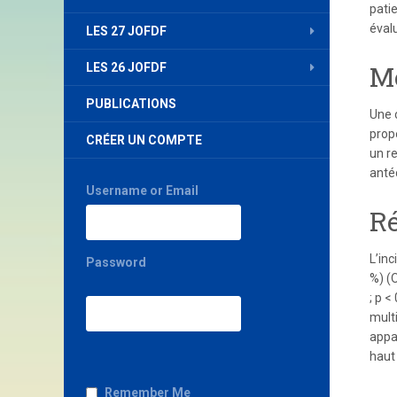
pati
éval
LES 27 JOFDF
Mé
LES 26 JOFDF
PUBLICATIONS
Une 
prop
CRÉER UN COMPTE
un r
anté
Username or Email
Ré
L’in
Password
%) (
; p <
multi
appar
haut 
Remember Me