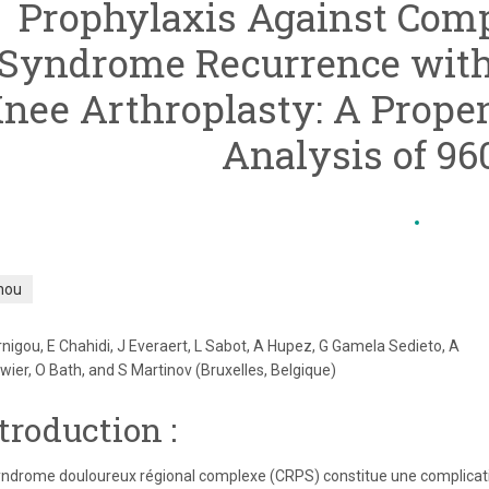
Prophylaxis Against Comp
Syndrome Recurrence with 
nee Arthroplasty: A Prope
Analysis of 96
nou
rnigou, E Chahidi, J Everaert, L Sabot, A Hupez, G Gamela Sedieto, A
wier, O Bath, and S Martinov (Bruxelles, Belgique)
troduction :
yndrome douloureux régional complexe (CRPS) constitue une complicatio