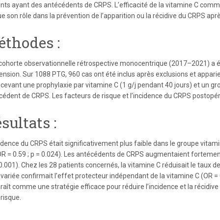
ents ayant des antécédents de CRPS. L’efficacité de la vitamine C co
ue son rôle dans la prévention de l’apparition ou la récidive du CRPS apr
thodes :
cohorte observationnelle rétrospective monocentrique (2017–2021) a 
ension. Sur 1088 PTG, 960 cas ont été inclus après exclusions et appari
ecevant une prophylaxie par vitamine C (1 g/j pendant 40 jours) et un gr
cédent de CRPS. Les facteurs de risque et l’incidence du CRPS postopé
sultats :
cidence du CRPS était significativement plus faible dans le groupe vitam
OR = 0.59 ; p = 0.024). Les antécédents de CRPS augmentaient fortement 
 0.001). Chez les 28 patients concernés, la vitamine C réduisait le taux de
variée confirmait l’effet protecteur indépendant de la vitamine C (OR = 0.
aît comme une stratégie efficace pour réduire l’incidence et la récidive
risque.