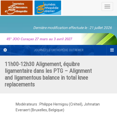
Toggl
navig
Dernière modification effectuée le : 21 juillet 2026
45° JOO Curaçao 27 mars au 3 avril 2027
JOURNÉES D'ORTHOPÉDIE OUTREMER
11h00-12h30 Alignement, équibre
ligamentaire dans les PTG – Alignment
and ligamentous balance in total knee
replacements
Modérateurs : Philippe Hernigou (Créteil), Johnatan
Everaert (Bruxelles, Belgique)