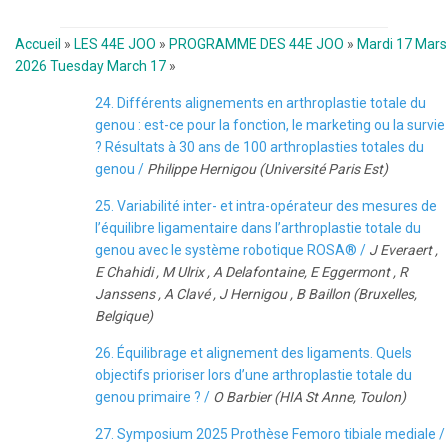
Accueil
»
LES 44E JOO
»
PROGRAMME DES 44E JOO
»
Mardi 17 Mars
2026 Tuesday March 17
»
24. Différents alignements en arthroplastie totale du
genou : est-ce pour la fonction, le marketing ou la survie
? Résultats à 30 ans de 100 arthroplasties totales du
genou /
Philippe Hernigou (Université Paris Est)
25. Variabilité inter- et intra-opérateur des mesures de
l’équilibre ligamentaire dans l’arthroplastie totale du
genou avec le système robotique ROSA® /
J Everaert ,
E Chahidi , M Ulrix , A Delafontaine, E Eggermont , R
Janssens , A Clavé , J Hernigou , B Baillon (Bruxelles,
Belgique)
26. Équilibrage et alignement des ligaments. Quels
objectifs prioriser lors d’une arthroplastie totale du
genou primaire ? /
O Barbier (HIA St Anne, Toulon)
27. Symposium 2025 Prothèse Femoro tibiale mediale /