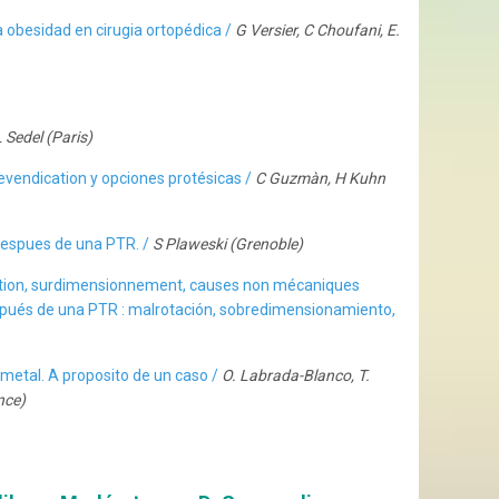
la obesidad en cirugia ortopédica /
G Versier, C Choufani, E.
 Sedel (Paris)
Revendication y opciones protésicas /
C Guzmàn, H Kuhn
despues de una PTR. /
S Plaweski (Grenoble)
tion, surdimensionnement, causes non mécaniques
pués de una PTR : malrotación, sobredimensionamiento,
l metal. A proposito de un caso /
O. Labrada-Blanco, T.
nce)