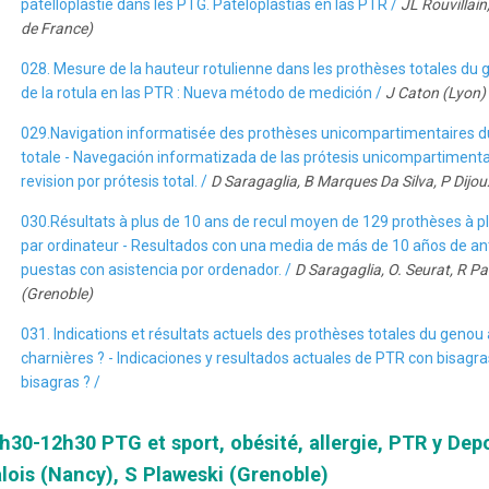
patelloplastie dans les PTG. Pateloplastias en las PTR /
JL Rouvillai
de France)
028. Mesure de la hauteur rotulienne dans les prothèses totales du 
de la rotula en las PTR : Nueva método de medición /
J Caton (Lyon)
029.Navigation informatisée des prothèses unicompartimentaires du 
totale - Navegación informatizada de las prótesis unicompartimentale
revision por prótesis total. /
D Saragaglia, B Marques Da Silva, P Dijou
030.Résultats à plus de 10 ans de recul moyen de 129 prothèses à p
par ordinateur - Resultados con una media de más de 10 años de ant
puestas con asistencia por ordenador. /
D Saragaglia, O. Seurat, R P
(Grenoble)
031. Indications et résultats actuels des prothèses totales du genou
charnières ? - Indicaciones y resultados actuales de PTR con bisagra
bisagras ? /
h30-12h30 PTG et sport, obésité, allergie, PTR y Depo
lois (Nancy), S Plaweski (Grenoble)