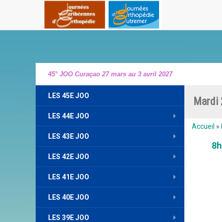
45° JOO Curaçao 27 mars au 3 avril 2027
LES 45E JOO
Mardi 
LES 44E JOO
Accueil
»
LES 43E JOO
8h
LES 42E JOO
LES 41E JOO
LES 40E JOO
LES 39E JOO