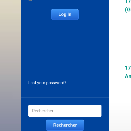
17
(G
17
An
Lost your password?