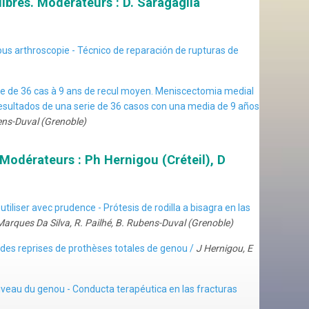
bres. Modérateurs : D. Saragaglia
ous arthroscopie - Técnico de reparación de rupturas de
ie de 36 cas à 9 ans de recul moyen. Meniscectomia medial
esultados de una serie de 36 casos con una media de 9 años
bens-Duval (Grenoble)
odérateurs : Ph Hernigou (Créteil), D
tiliser avec prudence - Prótesis de rodilla a bisagra en las
 Marques Da Silva, R. Pailhé, B. Rubens-Duval (Grenoble)
rs des reprises de prothèses totales de genou /
J Hernigou, E
iveau du genou - Conducta terapéutica en las fracturas