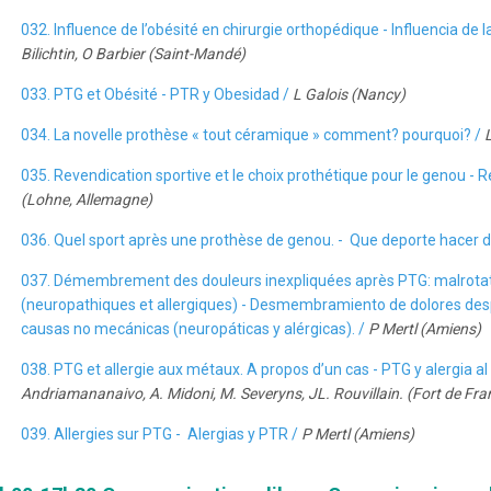
032. Influence de l’obésité en chirurgie orthopédique - Influencia de 
Bilichtin, O Barbier (Saint-Mandé)
033. PTG et Obésité - PTR y Obesidad /
L Galois (Nancy)
034. La novelle prothèse « tout céramique » comment? pourquoi? /
L
035. Revendication sportive et le choix prothétique pour le genou - 
(Lohne, Allemagne)
036. Quel sport après une prothèse de genou. - Que deporte hacer 
037. Démembrement des douleurs inexpliquées après PTG: malrota
(neuropathiques et allergiques) - Desmembramiento de dolores des
causas no mecánicas (neuropáticas y alérgicas). /
P Mertl (Amiens)
038. PTG et allergie aux métaux. A propos d’un cas - PTG y alergia a
Andriamananaivo, A. Midoni, M. Severyns, JL. Rouvillain. (Fort de Fra
039. Allergies sur PTG - Alergias y PTR /
P Mertl (Amiens)