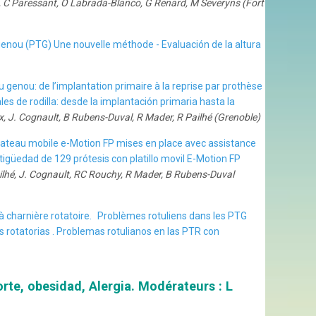
n, C Paressant, O Labrada-Blanco, G Renard, M Severyns (Fort
genou (PTG) Une nouvelle méthode - Evaluación de la altura
genou: de l’implantation primaire à la reprise par prothèse
s de rodilla: desde la implantación primaria hasta la
x, J. Cognault, B Rubens-Duval, R Mader, R Pailhé (Grenoble)
lateau mobile e-Motion FP mises en place avec assistance
igüedad de 129 prótesis con platillo movil E-Motion FP
ailhé, J. Cognault, RC Rouchy, R Mader, B Rubens-Duval
 à charnière rotatoire. Problèmes rotuliens dans les PTG
s rotatorias . Problemas rotulianos en las PTR con
rte, obesidad, Alergia. Modérateurs : L