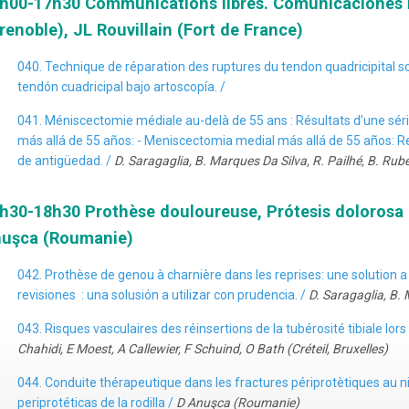
h00-17h30 Communications libres. Comunicaciones li
renoble), JL Rouvillain (Fort de France)
040. Technique de réparation des ruptures du tendon quadricipital s
tendón cuadricipal bajo artoscopía. /
041. Méniscectomie médiale au-delà de 55 ans : Résultats d’une sér
más allá de 55 años: - Meniscectomia medial más allá de 55 años: R
de antigüedad. /
D. Saragaglia, B. Marques Da Silva, R. Pailhé, B. Ru
h30-18h30 Prothèse douloureuse, Prótesis dolorosa M
uşca (Roumanie)
042. Prothèse de genou à charnière dans les reprises: une solution a u
revisiones : una solusión a utilizar con prudencia. /
D. Saragaglia, B.
043. Risques vasculaires des réinsertions de la tubérosité tibiale lo
Chahidi, E Moest, A Callewier, F Schuind, O Bath (Créteil, Bruxelles)
044. Conduite thérapeutique dans les fractures périprotètiques au n
periprotéticas de la rodilla /
D Anuşca (Roumanie)