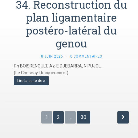
34. Reconstruction du
plan ligamentaire
postéro-latéral du
genou
8 JUIN 2026
·
0 COMMENTAIRES
Ph BOISRENOULT, Az-E DJEBARRA, N PUJOL.
(Le Chesnay-Rocquencourt)
Lire la suite de
Pagination
1
2
…
30
des