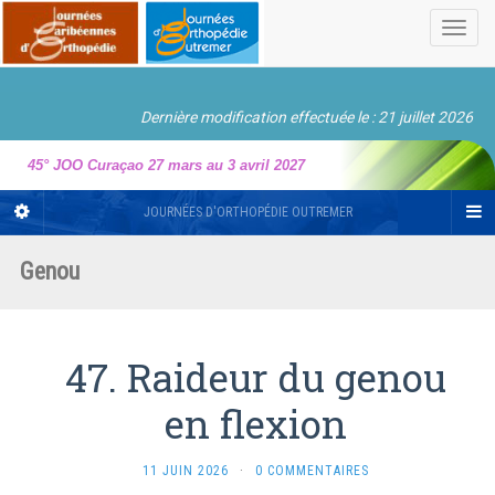
Toggl
navig
Dernière modification effectuée le : 21 juillet 2026
45° JOO Curaçao 27 mars au 3 avril 2027
JOURNÉES D'ORTHOPÉDIE OUTREMER
Genou
47. Raideur du genou
en flexion
11 JUIN 2026
·
0 COMMENTAIRES