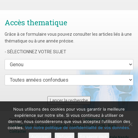
publications
Accès thematique
Grâce à ce formulaire vous pouvez consulter les articles liés à une
thématique ou à une année précise.
- SÉLECTIONNEZ VOTRE SUJET
Nous utilisons des cookies pour vous garantir la meilleure
expérience sur notre site. Si vous continuez à utiliser ce
Copyright 2006 JOFdF Association loi 1901 -
Politique de
dernier, nous considérerons que vous acceptez l'utilisation des
Confidentialité
-
Mentions Légales
-
Respect Charte HON
-
Nous
cookies.
Voir notre politique de confidentialité de vos données.
Contacter
Autoriser
Refuser
En savoir plus
Agence digitale Nasdy