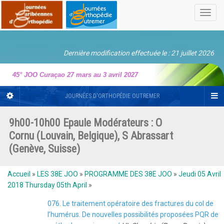
Toggl
navig
Dernière modification effectuée le : 21 juillet 2026
45° JOO Curaçao 27 mars au 3 avril 2027
JOURNÉES D'ORTHOPÉDIE OUTREMER
9h00-10h00 Epaule Modérateurs : O
Cornu (Louvain, Belgique), S Abrassart
(Genève, Suisse)
Accueil
»
LES 38E JOO
»
PROGRAMME DES 38E JOO
»
Jeudi 05 Avril
2018 Thursday 05th April
»
076. Le traitement opératoire des fractures du col de
l’humérus. De nouvelles possibilités proposées PQR de