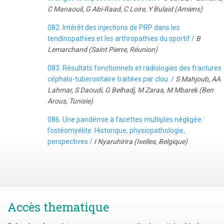
C Manaouil, G Abi-Raad, C Loire, Y Bulaid (Amiens)
082. Intérêt des injections de PRP dans les
tendinopathies et les arthropathies du sportif /
B
Lemarchand (Saint Pierre, Réunion)
083. Résultats fonctionnels et radiologies des fractures
céphalo-tuberositaire traitées par clou. /
S Mahjoub, AA
Lahmar, S Daoudi, G Belhadj, M Zaraa, M Mbarek (Ben
Arous, Tunisie)
086. Une pandémie à facettes multiples négligée :
l’ostéomyélite. Historique, physiopathologie,
perspectives /
I Nyaruhirira (Ixelles, Belgique)
Accès thematique