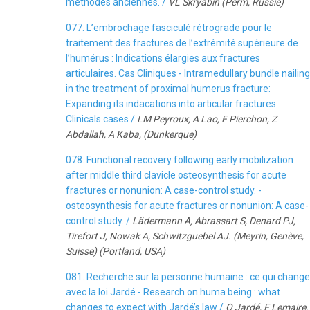
méthodes anciennes. /
VL Skryabin (Perm, Russie)
077. L’embrochage fasciculé rétrograde pour le
traitement des fractures de l’extrémité supérieure de
l’humérus : Indications élargies aux fractures
articulaires. Cas Cliniques - Intramedullary bundle nailing
in the treatment of proximal humerus fracture:
Expanding its indacations into articular fractures.
Clinicals cases /
LM Peyroux, A Lao, F Pierchon, Z
Abdallah, A Kaba, (Dunkerque)
078. Functional recovery following early mobilization
after middle third clavicle osteosynthesis for acute
fractures or nonunion: A case-control study. -
osteosynthesis for acute fractures or nonunion: A case-
control study. /
Lädermann A, Abrassart S, Denard PJ,
Tirefort J, Nowak A, Schwitzguebel AJ. (Meyrin, Genève,
Suisse) (Portland, USA)
081. Recherche sur la personne humaine : ce qui change
avec la loi Jardé - Research on huma being : what
changes to expect with Jardé’s law /
O Jardé, F Lemaire,