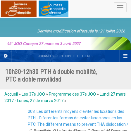
Toggl
navig
Dernière modification effectuée le : 21 juillet 2026
45° JOO Curaçao 27 mars au 3 avril 2027
JOURNÉES D'ORTHOPÉDIE OUTREMER
10h30-12h30 PTH à double mobilité,
PTC a doble movilidad
Accueil
»
Les 37e JOO
»
Programme des 37e JOO
»
Lundi 27 mars
2017 - Lunes, 27 de marzo 2017
»
008. Les différents moyens d’éviter les luxations des
PTH - Diferentes formas de evitar luxaciones en las
PTC. The different means to prevent THA dislocation /
JL Rouvillain, O Labrada Blanco, G Renard, M Severyns