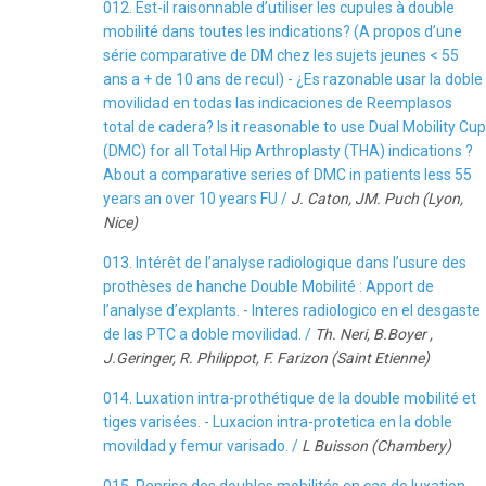
012. Est-il raisonnable d’utiliser les cupules à double
mobilité dans toutes les indications? (A propos d’une
série comparative de DM chez les sujets jeunes < 55
ans a + de 10 ans de recul) - ¿Es razonable usar la doble
movilidad en todas las indicaciones de Reemplasos
total de cadera? Is it reasonable to use Dual Mobility Cup
(DMC) for all Total Hip Arthroplasty (THA) indications ?
About a comparative series of DMC in patients less 55
years an over 10 years FU /
J. Caton, JM. Puch (Lyon,
Nice)
013. Intérêt de l’analyse radiologique dans l’usure des
prothèses de hanche Double Mobilité : Apport de
l’analyse d’explants. - Interes radiologico en el desgaste
de las PTC a doble movilidad. /
Th. Neri, B.Boyer ,
J.Geringer, R. Philippot, F. Farizon (Saint Etienne)
014. Luxation intra-prothétique de la double mobilité et
tiges varisées. - Luxacion intra-protetica en la doble
movildad y femur varisado. /
L Buisson (Chambery)