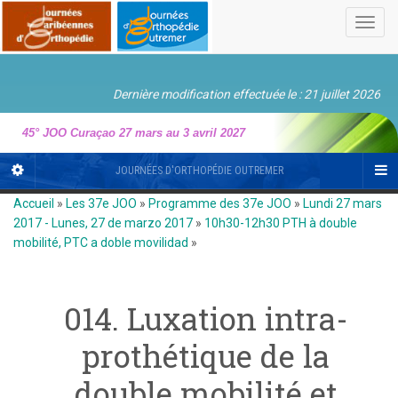
Toggl
navig
Dernière modification effectuée le : 21 juillet 2026
45° JOO Curaçao 27 mars au 3 avril 2027
JOURNÉES D'ORTHOPÉDIE OUTREMER
Accueil
»
Les 37e JOO
»
Programme des 37e JOO
»
Lundi 27 mars
2017 - Lunes, 27 de marzo 2017
»
10h30-12h30 PTH à double
mobilité, PTC a doble movilidad
»
014. Luxation intra-
prothétique de la
double mobilité et