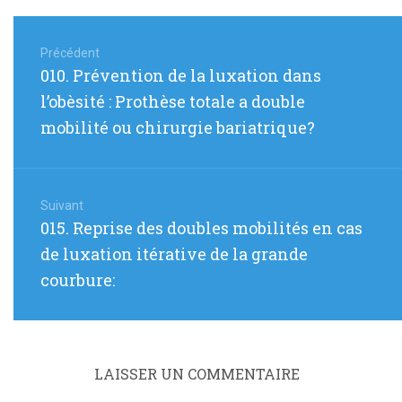
Navigation
de
Précédent
Article
010. Prévention de la luxation dans
l’article
précédent
l’obèsité : Prothèse totale a double
:
mobilité ou chirurgie bariatrique?
Suivant
Article
015. Reprise des doubles mobilités en cas
suivant
de luxation itérative de la grande
:
courbure:
LAISSER UN COMMENTAIRE