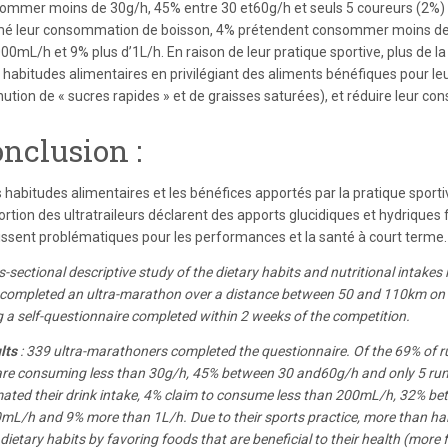
ommer moins de 30g/h, 45% entre 30 et60g/h et seuls 5 coureurs (2%) p
mé leur consommation de boisson, 4% prétendent consommer moins de
00mL/h et 9% plus d’1L/h. En raison de leur pratique sportive, plus de l
s habitudes alimentaires en privilégiant des aliments bénéfiques pour le
nution de « sucres rapides » et de graisses saturées), et réduire leur c
nclusion :
s habitudes alimentaires et les bénéfices apportés par la pratique sport
rtion des ultratraileurs déclarent des apports glucidiques et hydriques 
issent problématiques pour les performances et la santé à court terme.
-sectional descriptive study of the dietary habits and nutritional intakes
completed an ultra-marathon over a distance between 50 and 110km on
g a self-questionnaire completed within 2 weeks of the competition.
lts
: 339 ultra-marathoners completed the questionnaire. Of the 69% of 
are consuming less than 30g/h, 45% between 30 and60g/h and only 5 run
mated their drink intake, 4% claim to consume less than 200mL/h, 32%
mL/h and 9% more than 1L/h. Due to their sports practice, more than ha
 dietary habits by favoring foods that are beneficial to their health (more f