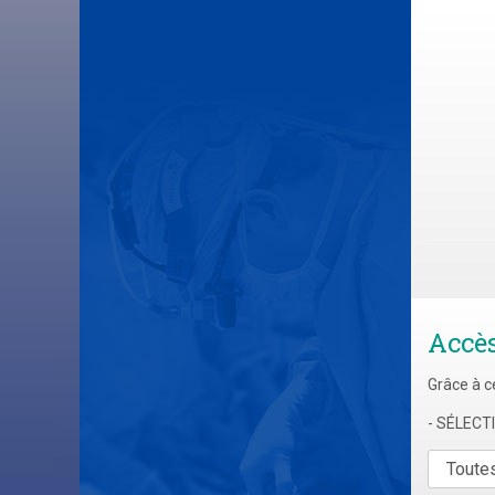
Accè
Grâce à c
- SÉLEC