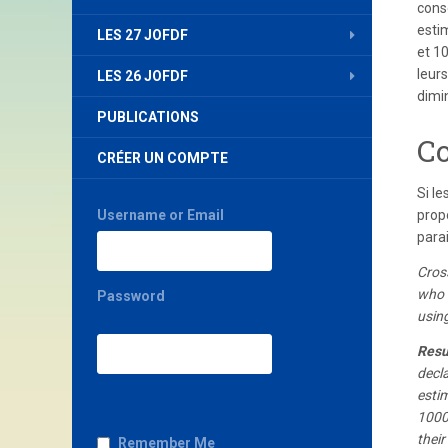
cons
esti
LES 27 JOFDF
et 10
leur
LES 26 JOFDF
dimi
PUBLICATIONS
Co
CRÉER UN COMPTE
Si le
Username or Email
propo
para
Cross
who 
Password
usin
Resu
decl
esti
1000
their
Remember Me