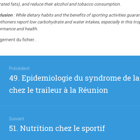
rated fats), and reduce their alcohol and tobacco consumption.
lusion
: While dietary habits and the benefits of sporting activities guaran
honers report low carbohydrate and water intakes, especially in this tro
ormance and health.
gement du fichier...
igation
Précédent
Article
49. Epidemiologie du syndrome de la b
icle
précédent
chez le traileur à la Réunion
:
Suivant
Article
51. Nutrition chez le sportif
suivant
: