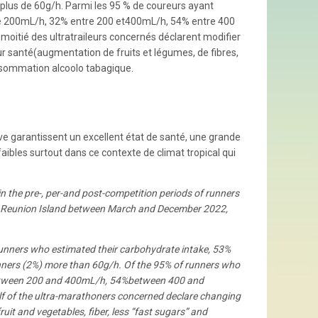
lus de 60g/h. Parmi les 95 % de coureurs ayant
 200mL/h, 32% entre 200 et400mL/h, 54% entre 400
a moitié des ultratraileurs concernés déclarent modifier
ur santé(augmentation de fruits et légumes, de fibres,
onsommation alcoolo tabagique.
ive garantissent un excellent état de santé, une grande
faibles surtout dans ce contexte de climat tropical qui
 in the pre-, per-and post-competition periods of runners
 Reunion Island between March and December 2022,
runners who estimated their carbohydrate intake, 53%
ners (2%) more than 60g/h. Of the 95% of runners who
 between 200 and 400mL/h, 54%between 400 and
lf of the ultra-marathoners concerned declare changing
ruit and vegetables, fiber, less “fast sugars” and