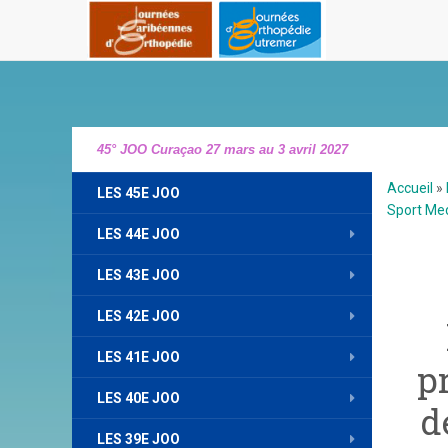
45° JOO Curaçao 27 mars au 3 avril 2027
Accueil
»
LES 45E JOO
Sport Me
LES 44E JOO
LES 43E JOO
LES 42E JOO
LES 41E JOO
p
LES 40E JOO
d
LES 39E JOO