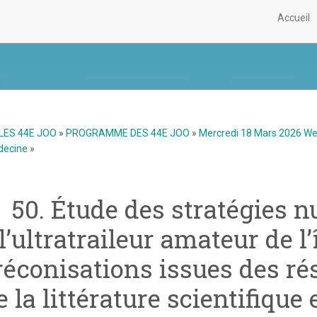
Accueil
LES 44E JOO
»
PROGRAMME DES 44E JOO
»
Mercredi 18 Mars 2026 W
decine
»
50. Étude des stratégies n
l’ultratraileur amateur de l
réconisations issues des rés
e la littérature scientifique