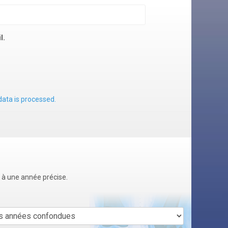
l.
ata is processed.
u à une année précise.