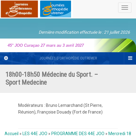
Toggl
navig
Dernière modification effectuée le : 21 juillet 2026
45° JOO Curaçao 27 mars au 3 avril 2027
JOURNÉES D'ORTHOPÉDIE OUTREMER
18h00-18h50 Médecine du Sport. –
Sport Medecine
Modérateurs : Bruno Lemarchand (St Pierre,
Réunion), Françoise Douady (Fort de France)
Accueil
»
LES 44E JOO
»
PROGRAMME DES 44E JOO
»
Mercredi 18