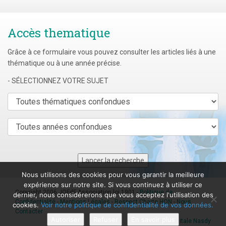
Accès thematique
Grâce à ce formulaire vous pouvez consulter les articles liés à une
thématique ou à une année précise.
- SÉLECTIONNEZ VOTRE SUJET
Nous utilisons des cookies pour vous garantir la meilleure
expérience sur notre site. Si vous continuez à utiliser ce
Copyright 2006 JOFdF Association loi 1901 -
Politique de
dernier, nous considérerons que vous acceptez l'utilisation des
Confidentialité
-
Mentions Légales
-
Respect Charte HON
-
Nous
cookies.
Voir notre politique de confidentialité de vos données.
Contacter
Autoriser
Refuser
En savoir plus
Agence digitale Nasdy