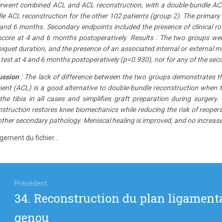
rwent combined ACL and ACL reconstruction, with a double-bundle ACL 
le ACL reconstruction for the other 102 patients (group 2). The primar
 and 6 months. Secondary endpoints included the presence of clinical rot
score at 4 and 6 months postoperatively. Results : The two groups wer
iquet duration, and the presence of an associated internal or external me
test at 4 and 6 months postoperatively (p=0.930), nor for any of the sec
ussion
: The lack of difference between the two groups demonstrates tha
ment (ACL) is a good alternative to double-bundle reconstruction when the
 the tibia in all cases and simplifies graft preparation during surgery
nstruction restores knee biomechanics while reducing the risk of reoperat
ther secondary pathology. Meniscal healing is improved, and no increase i
gement du fichier...
igation
Précédent
Article
34. Reconstruction du plan ligamenta
icle
précédent
genou
: