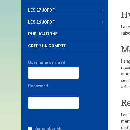
LES 27 JOFDF
Hy
LES 26 JOFDF
La r
fais
PUBLICATIONS
Ma
CRÉER UN COMPTE
Il s
Username or Email
reco
autre
secon
Password
à 4 
Re
Les 2
méni
(p=0
Remember Me