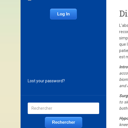
Di
L’ab
recon
simpl
que 
patie
est 
Intr
accor
biom
Lost your password?
and 
Surg
to si
both
Hypo
knee