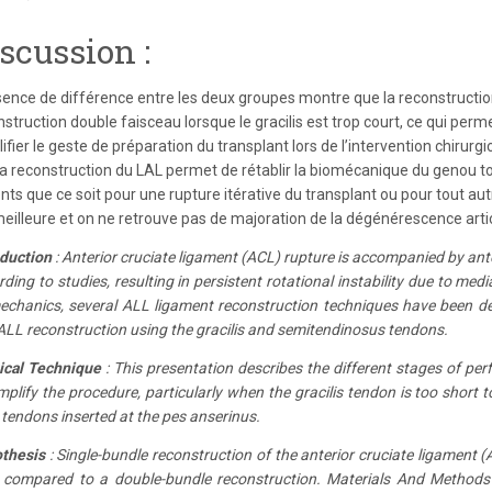
scussion :
sence de différence entre les deux groupes montre que la reconstructio
struction double faisceau lorsque le gracilis est trop court, ce qui permet
ifier le geste de préparation du transplant lors de l’intervention chirurgi
la reconstruction du LAL permet de rétablir la biomécanique du genou to
nts que ce soit pour une rupture itérative du transplant ou pour tout au
meilleure et on ne retrouve pas de majoration de la dégénérescence artic
oduction
: Anterior cruciate ligament (ACL) rupture is accompanied by ante
ding to studies, resulting in persistent rotational instability due to media
echanics, several ALL ligament reconstruction techniques have been de
ALL reconstruction using the gracilis and semitendinosus tendons.
ical Technique
: This presentation describes the different stages of pe
mplify the procedure, particularly when the gracilis tendon is too short 
 tendons inserted at the pes anserinus.
thesis
: Single-bundle reconstruction of the anterior cruciate ligament 
 compared to a double-bundle reconstruction. Materials And Methods 