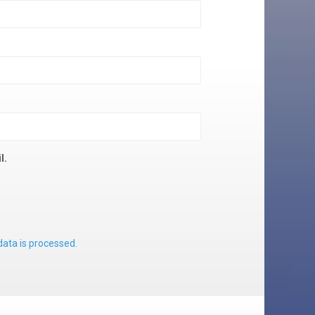
l.
ata is processed.