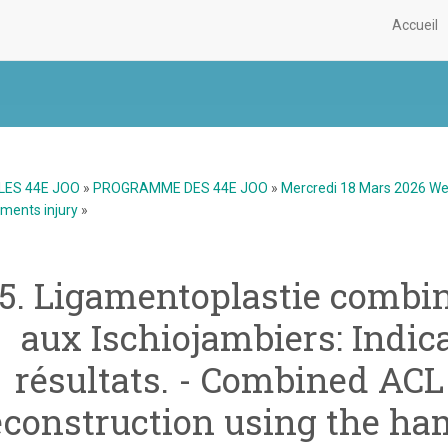
Accueil
LES 44E JOO
»
PROGRAMME DES 44E JOO
»
Mercredi 18 Mars 2026 W
ments injury
»
5. Ligamentoplastie combi
aux Ischiojambiers: Indica
résultats. - Combined AC
econstruction using the ham