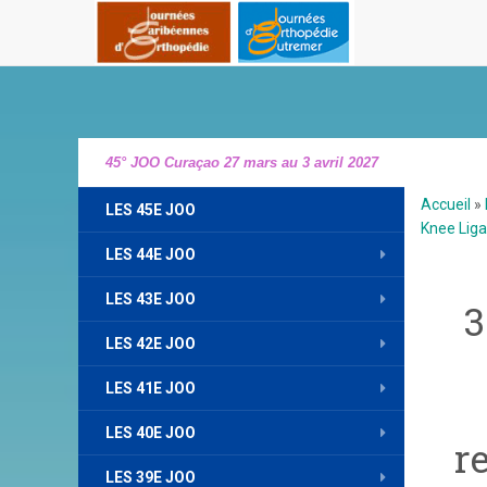
45° JOO Curaçao 27 mars au 3 avril 2027
Accueil
»
LES 45E JOO
Knee Liga
LES 44E JOO
LES 43E JOO
3
LES 42E JOO
LES 41E JOO
LES 40E JOO
r
LES 39E JOO