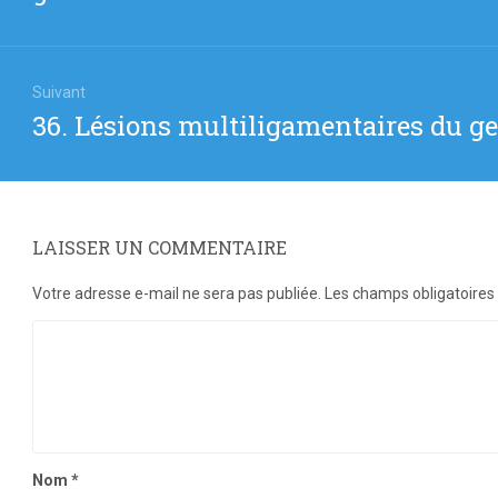
Suivant
Article
36. Lésions multiligamentaires du g
suivant
:
LAISSER UN COMMENTAIRE
Votre adresse e-mail ne sera pas publiée.
Les champs obligatoires
Nom
*