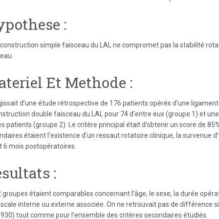
pothese :
econstruction simple faisceau du LAL ne compromet pas la stabilité rota
ceau.
teriel Et Methode :
’agissait d’une étude rétrospective de 176 patients opérés d’une ligame
nstruction double faisceau du LAL pour 74 d’entre eux (groupe 1) et une
s patients (groupe 2). Le critère principal était d’obtenir un score de 85
daires étaient l’existence d’un ressaut rotatoire clinique, la survenue d
et 6 mois postopératoires.
sultats :
 groupes étaient comparables concernant l’âge, le sexe, la durée opérato
scale interne ou externe associée. On ne retrouvait pas de différence si
,930) tout comme pour l’ensemble des critères secondaires étudiés.