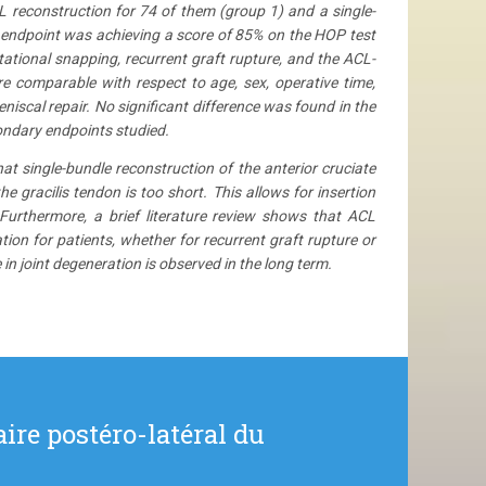
reconstruction for 74 of them (group 1) and a single-
y endpoint was achieving a score of 85% on the HOP test
ational snapping, recurrent graft rupture, and the ACL-
e comparable with respect to age, sex, operative time,
niscal repair. No significant difference was found in the
ondary endpoints studied.
t single-bundle reconstruction of the anterior cruciate
 gracilis tendon is too short. This allows for insertion
. Furthermore, a brief literature review shows that ACL
ion for patients, whether for recurrent graft rupture or
n joint degeneration is observed in the long term.
ire postéro-latéral du