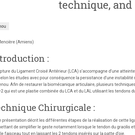
technique, and 
nou
encière (Amiens)
troduction :
upture du Ligament Croisé Antérieur (LCA) s’accompagne d’une atteint
selon les études avec pour conséquence la persistance d’une instabilité 
enou. Afin de restaurer la biomécanique articulaire, plusieurs technique
2 qui est une plastie combinée du LCA et du LAL utilisant les tendons du
chnique Chirurgicale :
e présentation décrit les différentes étapes de la réalisation de cette 
ettant de simplifier le geste notamment lorsque le tendon du gracilis e
e faisceau tout en laissant les 2 tendons insérés sur la patte d’oie.