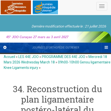
Toggl
navig
Dernière modification effectuée le : 21 juillet 2026
45° JOO Curaçao 27 mars au 3 avril 2027
JOURNÉES D'ORTHOPÉDIE OUTREMER
Accueil
»
LES 44E JOO
»
PROGRAMME DES 44E JOO
»
Mercredi 18
Mars 2026 Wednesday March 18
»
09h00-10h00 Genou ligamentaire
Knee Ligaments injury
»
34. Reconstruction du
plan ligamentaire
postéro-latéral du