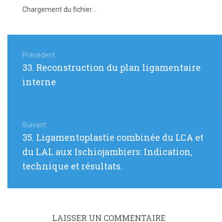
Chargement du fichier...
Navigation
de
Précédent
Article
33. Reconstruction du plan ligamentaire
l’article
précédent
interne
:
Suivant
Article
35. Ligamentoplastie combinée du LCA et
suivant
du LAL aux Ischiojambiers: Indication,
:
technique et résultats.
LAISSER UN COMMENTAIRE