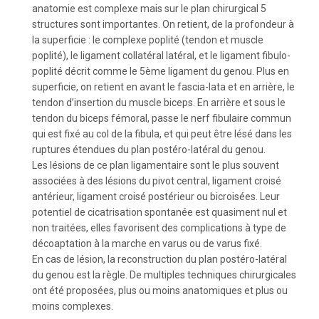
anatomie est complexe mais sur le plan chirurgical 5
structures sont importantes. On retient, de la profondeur à
la superficie : le complexe poplité (tendon et muscle
poplité), le ligament collatéral latéral, et le ligament fibulo-
poplité décrit comme le 5ème ligament du genou. Plus en
superficie, on retient en avant le fascia-lata et en arrière, le
tendon d’insertion du muscle biceps. En arrière et sous le
tendon du biceps fémoral, passe le nerf fibulaire commun
qui est fixé au col de la fibula, et qui peut être lésé dans les
ruptures étendues du plan postéro-latéral du genou.
Les lésions de ce plan ligamentaire sont le plus souvent
associées à des lésions du pivot central, ligament croisé
antérieur, ligament croisé postérieur ou bicroisées. Leur
potentiel de cicatrisation spontanée est quasiment nul et
non traitées, elles favorisent des complications à type de
décoaptation à la marche en varus ou de varus fixé.
En cas de lésion, la reconstruction du plan postéro-latéral
du genou est la règle. De multiples techniques chirurgicales
ont été proposées, plus ou moins anatomiques et plus ou
moins complexes.