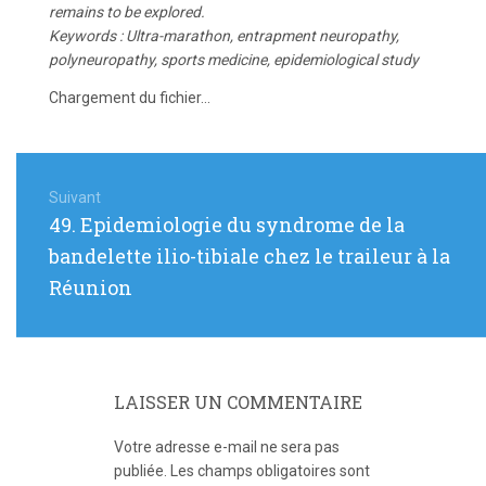
remains to be explored.
Keywords : Ultra-marathon, entrapment neuropathy,
polyneuropathy, sports medicine, epidemiological study
Chargement du fichier...
Navigation
de
Suivant
Article
49. Epidemiologie du syndrome de la
l’article
suivant
bandelette ilio-tibiale chez le traileur à la
:
Réunion
LAISSER UN COMMENTAIRE
Votre adresse e-mail ne sera pas
publiée.
Les champs obligatoires sont