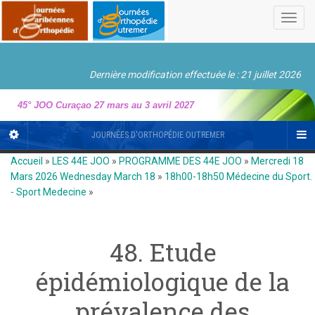
Toggl
navig
Dernière modification effectuée le : 21 juillet 2026
45° JOO Curaçao 27 mars au 3 avril 2027
JOURNÉES D'ORTHOPÉDIE OUTREMER
Accueil
»
LES 44E JOO
»
PROGRAMME DES 44E JOO
»
Mercredi 18
Mars 2026 Wednesday March 18
»
18h00-18h50 Médecine du Sport.
- Sport Medecine
»
48. Etude
épidémiologique de la
prévalence des