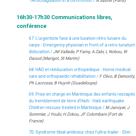
- Anticoagulation in a commotion /
A Sautet (Paris)
16h30-17h30 Communications libres,
conférence
67. L’urgentiste face à une luxation rétro-lunaire du
carpe - Emergency physician in front of a retro-lunatum
dislocation /
JM Vallade, P Famy, A Zabi, L Nobou, W
Daoud (Marigot, St Martin)
68. HAD et rééducation orthopédique - Home medical
care and orthopaedic rehabilitation /
F Olivo, B Demonty,
Ph Lacrosse, B Huynh (Guadeloupe)
69. Prise en charge en Martinique des enfants rescapés
du tremblement de terre d’Haïti - Haiti earthquake.
Children rescues treated in Martinique /
M Janoyer, J
Sommier, J Youbi, H Zokou, JF Colombani (Fort de
France)
70. Syndrome tibial antérieur chez l’ultra-trailer - Shin