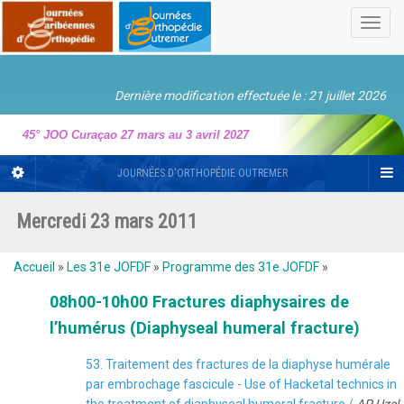
Toggl
navig
Dernière modification effectuée le : 21 juillet 2026
45° JOO Curaçao 27 mars au 3 avril 2027
JOURNÉES D'ORTHOPÉDIE OUTREMER
Mercredi 23 mars 2011
Accueil
»
Les 31e JOFDF
»
Programme des 31e JOFDF
»
08h00-10h00 Fractures diaphysaires de
l’humérus (Diaphyseal humeral fracture)
53. Traitement des fractures de la diaphyse humérale
par embrochage fascicule - Use of Hacketal technics in