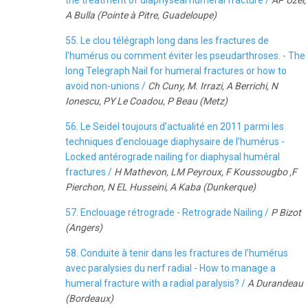
the treatment of diaphyseal humeral fracture /
AP Uzel,
A Bulla (Pointe à Pitre, Guadeloupe)
55. Le clou télégraph long dans les fractures de
l’humérus ou comment éviter les pseudarthroses. - The
long Telegraph Nail for humeral fractures or how to
avoid non-unions /
Ch Cuny, M. Irrazi, A Berrichi, N
Ionescu, PY Le Coadou, P Beau (Metz)
56. Le Seidel toujours d’actualité en 2011 parmi les
techniques d’enclouage diaphysaire de l’humérus -
Locked antérograde nailing for diaphysal huméral
fractures /
H Mathevon, LM Peyroux, F Koussougbo ,F
Pierchon, N EL Husseini, A Kaba (Dunkerque)
57. Enclouage rétrograde - Retrograde Nailing /
P Bizot
(Angers)
58. Conduite à tenir dans les fractures de l’humérus
avec paralysies du nerf radial - How to manage a
humeral fracture with a radial paralysis? /
A Durandeau
(Bordeaux)