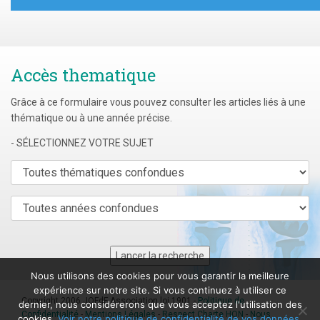
Accès thematique
Grâce à ce formulaire vous pouvez consulter les articles liés à une
thématique ou à une année précise.
- SÉLECTIONNEZ VOTRE SUJET
Nous utilisons des cookies pour vous garantir la meilleure
expérience sur notre site. Si vous continuez à utiliser ce
Copyright 2006 JOFdF Association loi 1901 -
Politique de
dernier, nous considérerons que vous acceptez l'utilisation des
Confidentialité
-
Mentions Légales
-
Respect Charte HON
-
Nous
cookies.
Voir notre politique de confidentialité de vos données.