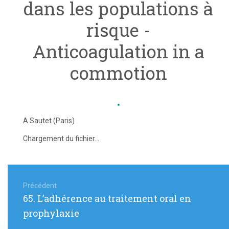
dans les populations à
risque -
Anticoagulation in a
commotion
A Sautet (Paris)
Chargement du fichier...
Navigation
de
Précédent
Article
65. L’adhérence au traitement oral en
l’article
précédent
prophylaxie
: