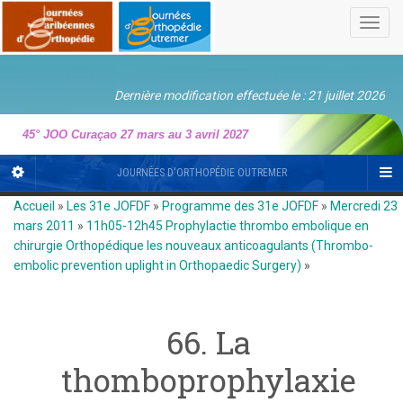
Toggl
navig
Dernière modification effectuée le : 21 juillet 2026
45° JOO Curaçao 27 mars au 3 avril 2027
JOURNÉES D'ORTHOPÉDIE OUTREMER
Accueil
»
Les 31e JOFDF
»
Programme des 31e JOFDF
»
Mercredi 23
mars 2011
»
11h05-12h45 Prophylactie thrombo embolique en
chirurgie Orthopédique les nouveaux anticoagulants (Thrombo-
embolic prevention uplight in Orthopaedic Surgery)
»
66. La
thomboprophylaxie