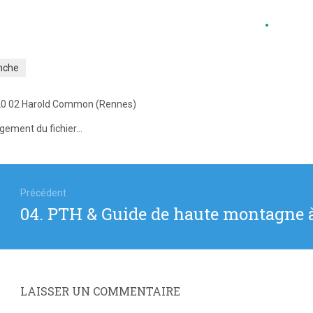
nche
0 02 Harold Common (Rennes)
gement du fichier...
igation
Précédent
Article
04. PTH & Guide de haute montagne à
icle
précédent
:
LAISSER UN COMMENTAIRE