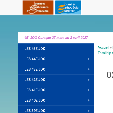
45° JOO Curaçao 27 mars au 3 avril 2027
Accueil
»
LES 45E JOO
Total hip
LES 44E JOO
LES 43E JOO
0
LES 42E JOO
LES 41E JOO
LES 40E JOO
LES 39E JOO