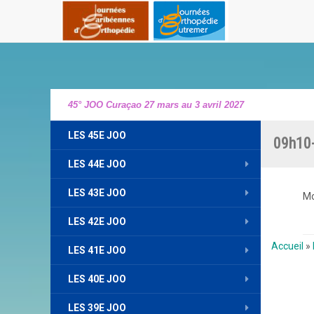
45° JOO Curaçao 27 mars au 3 avril 2027
LES 45E JOO
09h10-
LES 44E JOO
LES 43E JOO
Mo
LES 42E JOO
Accueil
»
LES 41E JOO
LES 40E JOO
LES 39E JOO