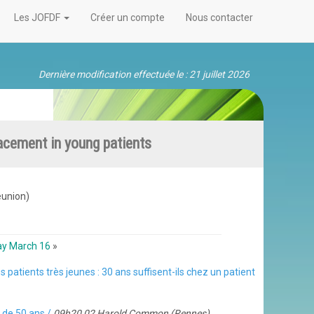
Les JOFDF
Créer un compte
Nous contacter
Dernière modification effectuée le : 21 juillet 2026
acement in young patients
éunion)
ay March 16
»
 patients très jeunes : 30 ans suffisent-ils chez un patient
 de 50 ans /
09h20 02 Harold Common (Rennes)