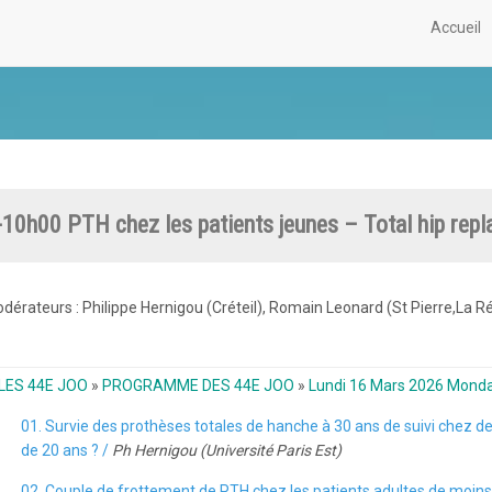
Accueil
10h00 PTH chez les patients jeunes – Total hip repl
dérateurs : Philippe Hernigou (Créteil), Romain Leonard (St Pierre,La R
LES 44E JOO
»
PROGRAMME DES 44E JOO
»
Lundi 16 Mars 2026 Mond
01. Survie des prothèses totales de hanche à 30 ans de suivi chez des
de 20 ans ? /
Ph Hernigou (Université Paris Est)
02. Couple de frottement de PTH chez les patients adultes de moins