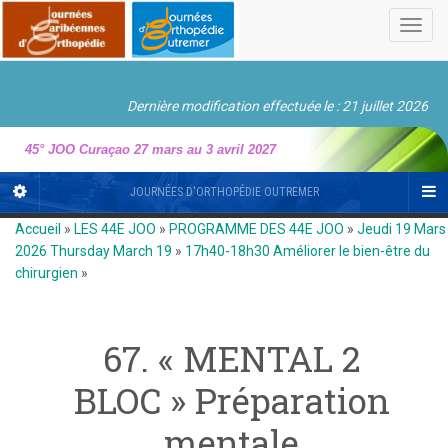
Toggl
navig
Dernière modification effectuée le : 21 juillet 2026
45° JOO Curaçao 27 mars au 3 avril 2027
JOURNÉES D'ORTHOPÉDIE OUTREMER
Accueil
»
LES 44E JOO
»
PROGRAMME DES 44E JOO
»
Jeudi 19 Mars
2026 Thursday March 19
»
17h40-18h30 Améliorer le bien-être du
chirurgien
»
67. « MENTAL 2
BLOC » Préparation
mentale