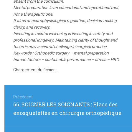
absent from the curriculum.
Mental preparation is an educational and operational tool,
not a therapeutic one.
It aims at neurophysiological regulation, decision-making
clarity, and recovery.
Investing in mental well-being is investing in safety and
professional longevity. Maintaining clarity of thought and
focus is now a central challenge in surgical practice.
Keywords : Orthopedic surgery – mental preparation –
human factors – sustainable performance – stress – HRO
Chargement du fichier...
Navigation
de
Précédent
Article
66. SOIGNER LES SOIGNANTS : Place des
l’article
précédent
exosquelettes en chirurgie orthopédique.
: