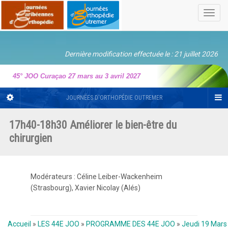
Toggl
navig
Dernière modification effectuée le : 21 juillet 2026
45° JOO Curaçao 27 mars au 3 avril 2027
JOURNÉES D'ORTHOPÉDIE OUTREMER
17h40-18h30 Améliorer le bien-être du
chirurgien
Modérateurs : Céline Leiber-Wackenheim
(Strasbourg), Xavier Nicolay (Alés)
Accueil
»
LES 44E JOO
»
PROGRAMME DES 44E JOO
»
Jeudi 19 Mars