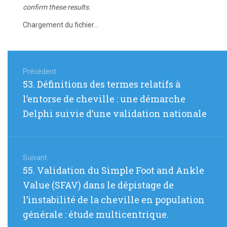
confirm these results.
Chargement du fichier...
Navigation
de
Précédent
Article
53. Définitions des termes relatifs à
l’article
précédent
l’entorse de cheville : une démarche
:
Delphi suivie d’une validation nationale
Suivant
Article
55. Validation du Simple Foot and Ankle
suivant
Value (SFAV) dans le dépistage de
:
l’instabilité de la cheville en population
générale : étude multicentrique.