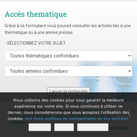
Accès thematique
Grâce à ce formulaire vous pouvez consulter les articles liés à une
thématique ou à une année précise.
- SÉLECTIONNEZ VOTRE SUJET
Nous utilisons des cookies pour vous garantir la meilleure
expérience sur notre site. Si vous continuez à utiliser ce
Copyright 2006 JOFdF Association loi 1901 -
Politique de
dernier, nous considérerons que vous acceptez l'utilisation des
Confidentialité
-
Mentions Légales
-
Respect Charte HON
-
Nous
cookies.
Voir notre politique de confidentialité de vos données.
Contacter
Autoriser
Refuser
En savoir plus
Agence digitale Nasdy