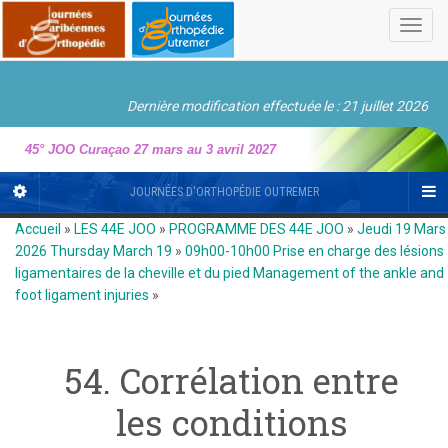
Toggl
navig
Dernière modification effectuée le : 21 juillet 2026
45° JOO Curaçao 27 mars au 3 avril 2027
JOURNÉES D'ORTHOPÉDIE OUTREMER
Accueil
»
LES 44E JOO
»
PROGRAMME DES 44E JOO
»
Jeudi 19 Mars
2026 Thursday March 19
»
09h00-10h00 Prise en charge des lésions
ligamentaires de la cheville et du pied Management of the ankle and
foot ligament injuries
»
54. Corrélation entre
les conditions