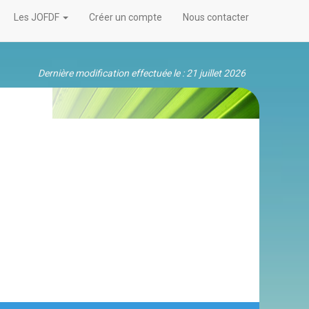
Les JOFDF
Créer un compte
Nous contacter
Dernière modification effectuée le : 21 juillet 2026