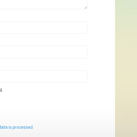
l.
ata is processed.