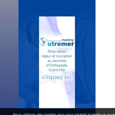
Nous utilisons des cookies pour vous garantir la meilleure expé