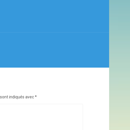
 sont indiqués avec
*