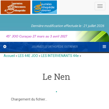
Toggl
navig
Dernière modification effectuée le : 21 juillet 2026
45° JOO Curaçao 27 mars au 3 avril 2027
JOURNÉES D'ORTHOPÉDIE OUTREMER
Accueil
»
LES 44E JOO
»
LES INTERVENANTS 44e
»
Le Nen
Chargement du fichier...