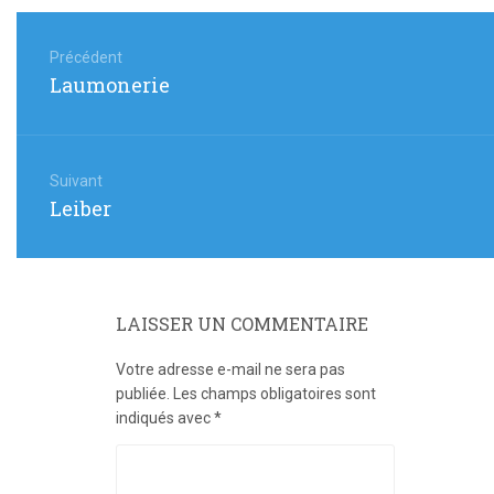
Navigation
de
Précédent
Article
Laumonerie
l’article
précédent
:
Suivant
Article
Leiber
suivant
:
LAISSER UN COMMENTAIRE
Votre adresse e-mail ne sera pas
publiée.
Les champs obligatoires sont
indiqués avec
*