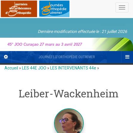
Toggl
navig
Dernière modification effectuée le : 21 juillet 2026
45° JOO Curaçao 27 mars au 3 avril 2027
JOURNÉES D'ORTHOPÉDIE OUTREMER
Accueil
»
LES 44E JOO
»
LES INTERVENANTS 44e
»
Leiber-Wackenheim