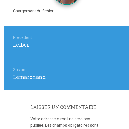
Chargement du fichier...
Navigation
de
Précédent
Article
Leiber
l’article
précédent
:
Suivant
Article
Lemarchand
suivant
:
LAISSER UN COMMENTAIRE
Votre adresse e-mail ne sera pas
publiée.
Les champs obligatoires sont