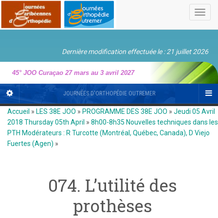
Toggl
navig
Dernière modification effectuée le : 21 juillet 2026
45° JOO Curaçao 27 mars au 3 avril 2027
JOURNÉES D'ORTHOPÉDIE OUTREMER
Accueil
»
LES 38E JOO
»
PROGRAMME DES 38E JOO
»
Jeudi 05 Avril
2018 Thursday 05th April
»
8h00-8h35 Nouvelles techniques dans les
PTH Modérateurs : R Turcotte (Montréal, Québec, Canada), D Viejo
Fuertes (Agen)
»
074. L’utilité des
prothèses