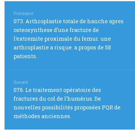
Navigation
de
Précédent
Article
073. Arthroplastie totale de hanche apres
l’article
précédent
osteosynthese d’une fracture de
:
l’extremite proximale du femur. une
arthroplastie a risque. a propos de 58
patients.
Suivant
Article
076. Le traitement opératoire des
suivant
fractures du col de l’humérus. De
:
nouvelles possibilités proposées PQR de
méthodes anciennes.