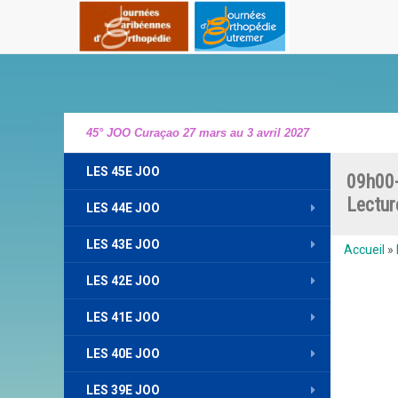
45° JOO Curaçao 27 mars au 3 avril 2027
LES 45E JOO
09h00-
Lectur
LES 44E JOO
LES 43E JOO
Accueil
»
LES 42E JOO
LES 41E JOO
LES 40E JOO
LES 39E JOO