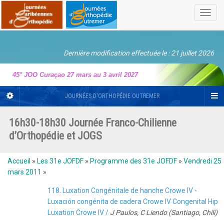
Toggl
navig
Dernière modification effectuée le : 21 juillet 2026
45° JOO Curaçao 27 mars au 3 avril 2027
JOURNÉES D'ORTHOPÉDIE OUTREMER
16h30-18h30 Journée Franco-Chilienne
d’Orthopédie et JOGS
Accueil
»
Les 31e JOFDF
»
Programme des 31e JOFDF
»
Vendredi 25
mars 2011
»
118. Luxation Congénitale de hanche Crowe IV -
Luxación congénita de cadera Crowe IV Congenital Hip
Luxation Crowe IV /
J Paulos, C Liendo (Santiago, Chili)