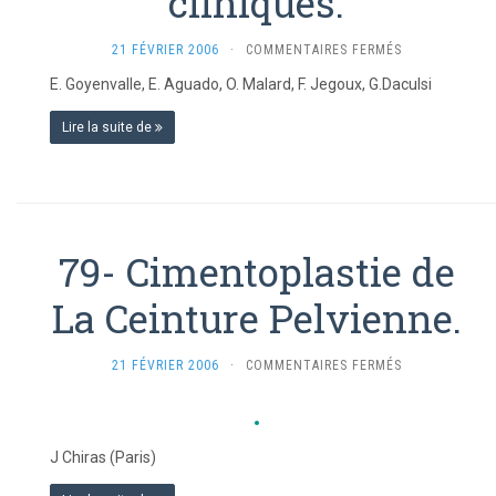
cliniques.
SUR
21 FÉVRIER 2006
·
COMMENTAIRES FERMÉS
80-
E. Goyenvalle, E. Aguado, O. Malard, F. Jegoux, G.Daculsi
RECONSTRUCT
OSSEUSE
Lire la suite de
AVEC
DES
SUBSTITUTS
OSSEUX
APRÈS
RÉSECTION
79- Cimentoplastie de
TUMORALE,
ÉVALUATION
La Ceinture Pelvienne.
IN
VIVO
ET
PERSPECTIVES
SUR
21 FÉVRIER 2006
·
COMMENTAIRES FERMÉS
CLINIQUES.
79-
CIMENTOPLAS
DE
LA
J Chiras (Paris)
CEINTURE
PELVIENNE.