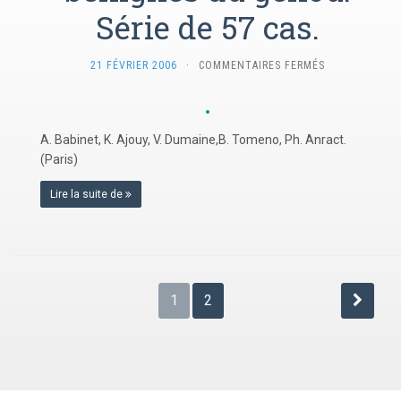
Série de 57 cas.
SUR
21 FÉVRIER 2006
·
COMMENTAIRES FERMÉS
73-
CURETAGE
AVEC
COMBLEMENT
A. Babinet, K. Ajouy, V. Dumaine,B. Tomeno, Ph. Anract.
PAR
(Paris)
ALLOGREFFES
DANS
Lire la suite de
LES
TUMEURS
ÉPIPHYSAIRES
BÉNIGNES
DU
GENOU.
Pagination
1
2
SÉRIE
des
DE
57
publications
CAS.