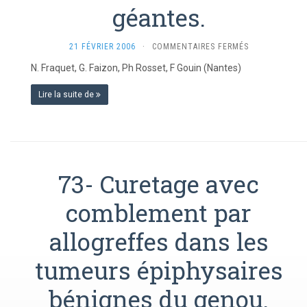
géantes.
SUR
21 FÉVRIER 2006
·
COMMENTAIRES FERMÉS
74-
N. Fraquet, G. Faizon, Ph Rosset, F Gouin (Nantes)
CURETAGES
AVEC
Lire la suite de
COMBLEMENT
PAR
CIMENT
DANS
LES
TUMEURS
73- Curetage avec
À
CELLULES
comblement par
GÉANTES.
allogreffes dans les
tumeurs épiphysaires
bénignes du genou.