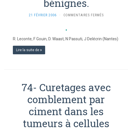
bénignes.
SUR
21 FÉVRIER 2006
·
COMMENTAIRES FERMÉS
75-
CURETAGE
ET
COMBLEMENT
R. Leconte, F Gouin, D. Waast, N Passuti, J Delécrin (Nantes)
PAR
BIOMATÉRIAUX
Lire la suite de
DES
TUMEURS
OSSEUSES
BÉNIGNES.
74- Curetages avec
comblement par
ciment dans les
tumeurs à cellules