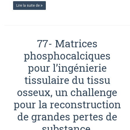
TUMEURS
Lire la suite de
OSSEUSES
BÉNIGNES.
REVUE
DE
LA
LITTÉRATURE.
77- Matrices
phosphocalciques
pour l’ingénierie
tissulaire du tissu
osseux, un challenge
pour la reconstruction
de grandes pertes de
substance.