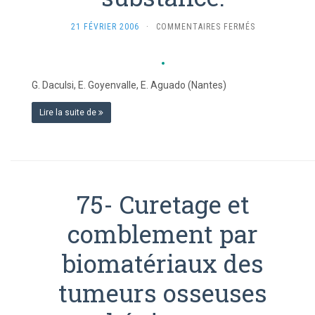
SUR
21 FÉVRIER 2006
·
COMMENTAIRES FERMÉS
77-
MATRICES
PHOSPHOCALC
POUR
G. Daculsi, E. Goyenvalle, E. Aguado (Nantes)
L’INGÉNIERIE
TISSULAIRE
Lire la suite de
DU
TISSU
OSSEUX,
UN
CHALLENGE
POUR
75- Curetage et
LA
RECONSTRUCT
comblement par
DE
GRANDES
biomatériaux des
PERTES
DE
SUBSTANCE.
tumeurs osseuses