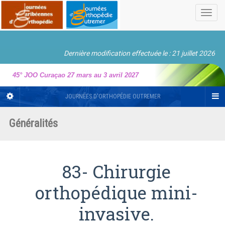
Toggl
navig
Dernière modification effectuée le : 21 juillet 2026
45° JOO Curaçao 27 mars au 3 avril 2027
JOURNÉES D'ORTHOPÉDIE OUTREMER
Généralités
83- Chirurgie
orthopédique mini-
invasive.