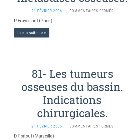
SUR
21 FÉVRIER 2006
·
COMMENTAIRES FERMÉS
82-
P Frayssinet (Paris)
UTILISATION
DE
Lire la suite de
MATÉRIAUX
ÉMETTANT
DES
NANOPARTICU
MAGNÉTIQUES
DANS
81- Les tumeurs
LES
MÉTASTASES
osseuses du bassin.
OSSEUSES.
Indications
chirurgicales.
SUR
21 FÉVRIER 2006
·
COMMENTAIRES FERMÉS
81-
D Poitout (Marseille)
LES