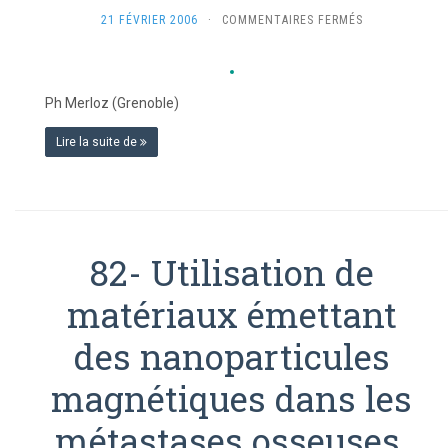
SUR
21 FÉVRIER 2006
·
COMMENTAIRES FERMÉS
83-
CHIRURGIE
ORTHOPÉDIQU
MINI-
Ph Merloz (Grenoble)
INVASIVE.
Lire la suite de
82- Utilisation de
matériaux émettant
des nanoparticules
magnétiques dans les
métastases osseuses.