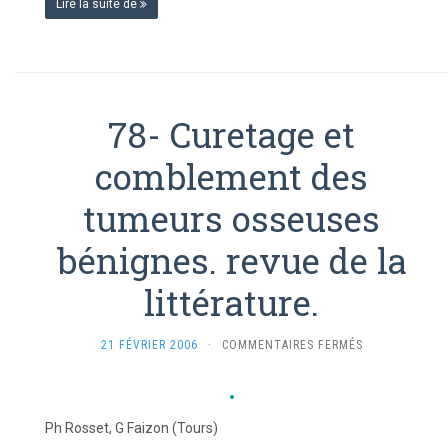
Lire la suite de
78- Curetage et
comblement des
tumeurs osseuses
bénignes. revue de la
littérature.
SUR
21 FÉVRIER 2006
·
COMMENTAIRES FERMÉS
78-
CURETAGE
ET
COMBLEMENT
Ph Rosset, G Faizon (Tours)
DES