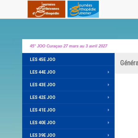
45° JOO Curaçao 27 mars au 3 avril 2027
LES 45E JOO
Généra
LES 44E JOO
LES 43E JOO
LES 42E JOO
LES 41E JOO
LES 40E JOO
LES 39E JOO