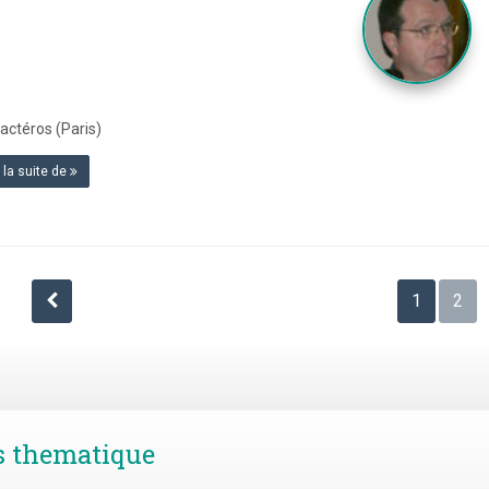
lactéros (Paris)
e la suite de
Pagination
1
2
des
publications
s thematique