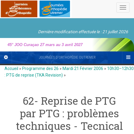
Toggl
navig
Dernière modification effectuée le : 21 juillet 2026
45° JOO Curaçao 27 mars au 3 avril 2027
JOURNÉES D'ORTHOPÉDIE OUTREMER
Accueil
»
Programme des 26
»
Mardi 21 Février 2006
»
10h30–12h30
: PTG de reprise (TKA Revision)
»
62- Reprise de PTG
par PTG : problèmes
techniques - Tecnical