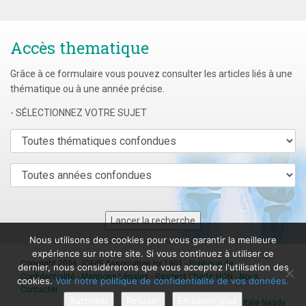
Accès thematique
Grâce à ce formulaire vous pouvez consulter les articles liés à une
thématique ou à une année précise.
- SÉLECTIONNEZ VOTRE SUJET
Nous utilisons des cookies pour vous garantir la meilleure
expérience sur notre site. Si vous continuez à utiliser ce
Copyright 2006 JOFdF Association loi 1901 -
Politique de
dernier, nous considérerons que vous acceptez l'utilisation des
Confidentialité
-
Mentions Légales
-
Respect Charte HON
-
Nous
cookies.
Voir notre politique de confidentialité de vos données.
Contacter
Autoriser
Refuser
En savoir plus
Agence digitale Nasdy