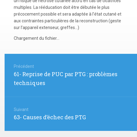
un risque de nécrose cutanée accru en cas de cicatrices
multiples. La rééducation doit être débutée le plus
précocement possible et sera adaptée à l’état cutané et
aux contraintes particulières de la reconstruction (geste
sur l’appareil extenseur, greffes…)
Chargement du fichier...
Navigation
de
Précédent
Article
61- Reprise de PUC par PTG : problèmes
l’article
précédent
techniques
:
Suivant
Article
63- Causes d’échec des PTG
suivant
: