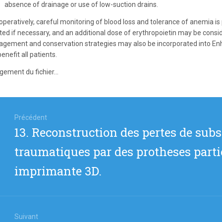
absence of drainage or use of low-suction drains.
operatively, careful monitoring of blood loss and tolerance of anemia is
ated if necessary, and an additional dose of erythropoietin may be consi
gement and conservation strategies may also be incorporated into En
enefit all patients.
gement du fichier...
igation
Précédent
Article
13. Reconstruction des pertes de sub
icle
précédent
traumatiques par des protheses partie
:
imprimante 3D.
Suivant