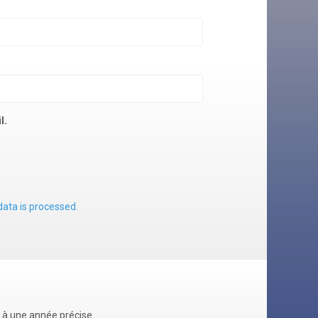
l.
ata is processed.
u à une année précise.