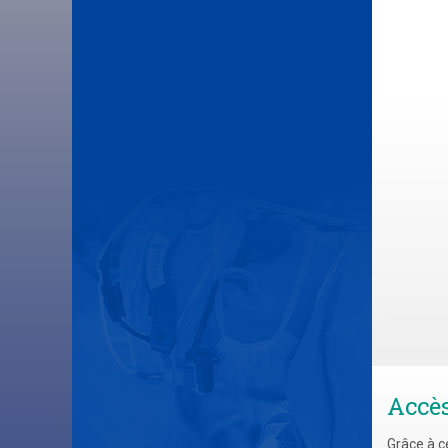
Accè
Grâce à c