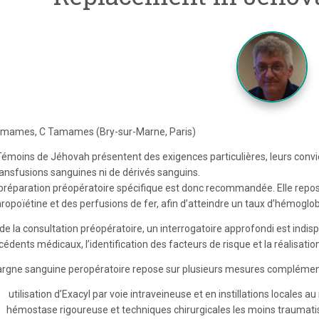
mames, C Tamames (Bry-sur-Marne, Paris)
Témoins de Jéhovah présentent des exigences particulières, leurs convic
ransfusions sanguines ni de dérivés sanguins.
préparation préopératoire spécifique est donc recommandée. Elle repose
hropoïétine et des perfusions de fer, afin d’atteindre un taux d’hémoglo
 de la consultation préopératoire, un interrogatoire approfondi est indi
édents médicaux, l’identification des facteurs de risque et la réalisatio
argne sanguine peropératoire repose sur plusieurs mesures complément
utilisation d’Exacyl par voie intraveineuse et en instillations locales au
hémostase rigoureuse et techniques chirurgicales les moins traumatis