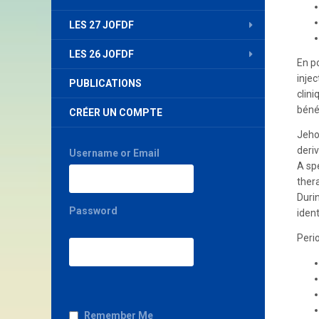
LES 27 JOFDF
LES 26 JOFDF
En p
injec
PUBLICATIONS
clin
béné
CRÉER UN COMPTE
Jeho
deri
Username or Email
A sp
ther
Duri
Password
ident
Peri
Remember Me