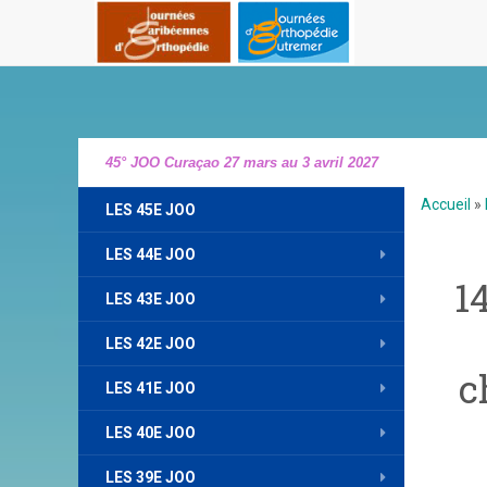
45° JOO Curaçao 27 mars au 3 avril 2027
Accueil
»
LES 45E JOO
LES 44E JOO
1
LES 43E JOO
LES 42E JOO
c
LES 41E JOO
LES 40E JOO
LES 39E JOO