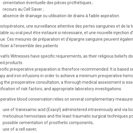
cimentation éventuelle des pièces prothétiques ;
recours au Cell Saver ;
absence de drainage ou utilisation de drains à faible aspiration.
ostopératoire, une surveillance attentive des pertes sanguines et de la 
table ou oral peut être instauré si nécessaire, et une nouvelle injection 
ique. Ces mesures de préparation et d’épargne sanguine peuvent égalem
ficier à l’ensemble des patients
vah’s Witnesses have specific requirements, as their religious beliefs do
ved products.
ecific preoperative preparation is therefore recommended. It is based o
apy and iron infusions in order to achieve a minimum preoperative hemog
ng the preoperative consultation, a thorough medical assessment is essent
ification of risk factors, and appropriate laboratory investigations.
operative blood conservation relies on several complementary measure
use of tranexamic acid (Exacyl) administered intravenously and via local 
meticulous hemostasis and the least traumatic surgical techniques po
possible cementation of prosthetic components;
use of a cell saver;