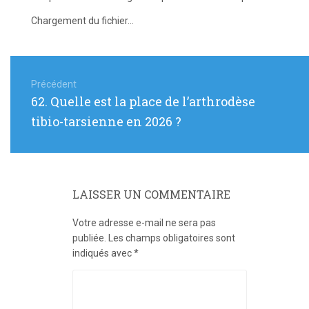
Chargement du fichier...
Navigation
de
Précédent
Article
62. Quelle est la place de l’arthrodèse
l’article
précédent
tibio-tarsienne en 2026 ?
:
LAISSER UN COMMENTAIRE
Votre adresse e-mail ne sera pas
publiée.
Les champs obligatoires sont
indiqués avec
*