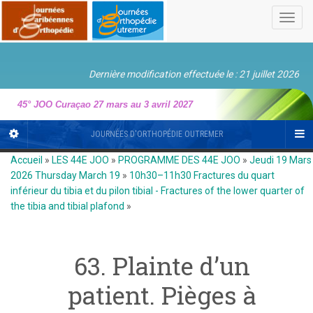
Toggl
navig
Dernière modification effectuée le : 21 juillet 2026
45° JOO Curaçao 27 mars au 3 avril 2027
JOURNÉES D'ORTHOPÉDIE OUTREMER
Accueil
»
LES 44E JOO
»
PROGRAMME DES 44E JOO
»
Jeudi 19 Mars
2026 Thursday March 19
»
10h30–11h30 Fractures du quart
inférieur du tibia et du pilon tibial - Fractures of the lower quarter of
the tibia and tibial plafond
»
63. Plainte d’un
patient. Pièges à