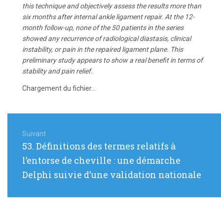
this technique and objectively assess the results more than
six months after internal ankle ligament repair. At the 12-
month follow-up, none of the 50 patients in the series
showed any recurrence of radiological diastasis, clinical
instability, or pain in the repaired ligament plane. This
preliminary study appears to show a real benefit in terms of
stability and pain relief.
Chargement du fichier...
Navigation
de
Suivant
Article
53. Définitions des termes relatifs à
l’article
suivant
l’entorse de cheville : une démarche
:
Delphi suivie d’une validation nationale