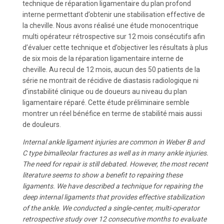
technique de réparation ligamentaire du plan profond
interne permettant d’obtenir une stabilisation effective de
la cheville. Nous avons réalisé une étude monocentrique
multi opérateur rétrospective sur 12 mois consécutifs afin
d’évaluer cette technique et d’objectiver les résultats à plus
de six mois de la réparation ligamentaire interne de
cheville. Au recul de 12 mois, aucun des 50 patients de la
série ne montrait de récidive de diastasis radiologique ni
d’instabilité clinique ou de doueurs au niveau du plan
ligamentaire réparé. Cette étude préliminaire semble
montrer un réel bénéfice en terme de stabilité mais aussi
de douleurs.
Internal ankle ligament injuries are common in Weber B and
C type bimalleolar fractures as well as in many ankle injuries.
The need for repair is still debated. However, the most recent
literature seems to show a benefit to repairing these
ligaments. We have described a technique for repairing the
deep internal ligaments that provides effective stabilization
of the ankle. We conducted a single-center, multi-operator
retrospective study over 12 consecutive months to evaluate