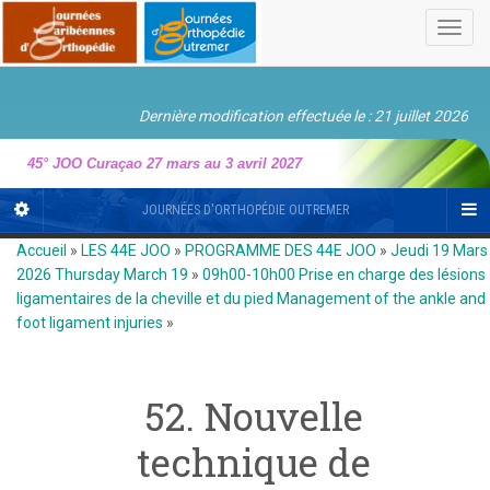
Toggl
navig
Dernière modification effectuée le : 21 juillet 2026
45° JOO Curaçao 27 mars au 3 avril 2027
JOURNÉES D'ORTHOPÉDIE OUTREMER
Accueil
»
LES 44E JOO
»
PROGRAMME DES 44E JOO
»
Jeudi 19 Mars
2026 Thursday March 19
»
09h00-10h00 Prise en charge des lésions
ligamentaires de la cheville et du pied Management of the ankle and
foot ligament injuries
»
52. Nouvelle
technique de