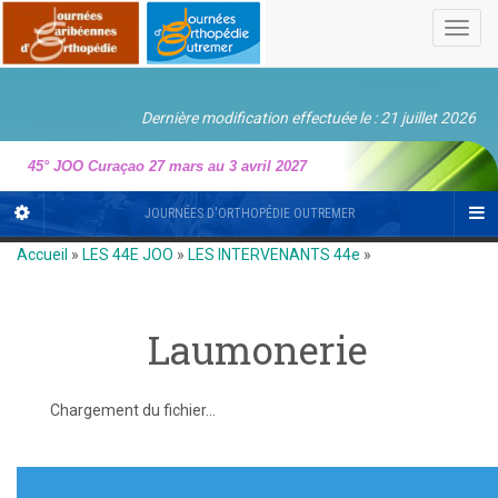
Toggl
navig
Dernière modification effectuée le : 21 juillet 2026
45° JOO Curaçao 27 mars au 3 avril 2027
JOURNÉES D'ORTHOPÉDIE OUTREMER
Accueil
»
LES 44E JOO
»
LES INTERVENANTS 44e
»
Laumonerie
Chargement du fichier...
Navigation