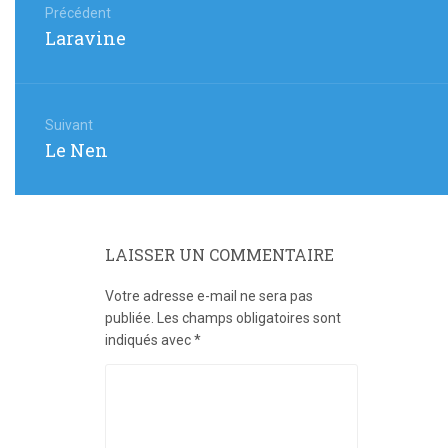
de
Précédent
Article
Laravine
l’article
précédent
:
Suivant
Article
Le Nen
suivant
:
LAISSER UN COMMENTAIRE
Votre adresse e-mail ne sera pas
publiée.
Les champs obligatoires sont
indiqués avec
*