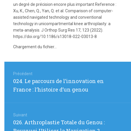
un degré de précision encore plus important Reference :
Xu, K., Chen, Q., Yan, Q. et al. Comparison of computer-
assisted navigated technology and conventional
technology in unicompartmental knee arthroplasty: a
meta-analysis. J Orthop Surg Res 17, 123 (2022).
https://doi.org/10.1186/s13018-022-03013-8
Chargement du fichier...
Navigation
de
Précédent
Article
024. Le parcours de l’innovation en
l’article
précédent
France : l’histoire d’un genou
:
Suivant
Article
026. Arthroplastie Totale du Genou :
suivant
Pourquoi Utiliser la Navigation ?