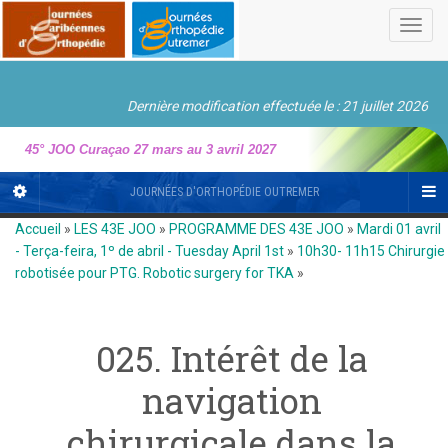
Toggl
navig
Dernière modification effectuée le : 21 juillet 2026
45° JOO Curaçao 27 mars au 3 avril 2027
JOURNÉES D'ORTHOPÉDIE OUTREMER
Accueil
»
LES 43E JOO
»
PROGRAMME DES 43E JOO
»
Mardi 01 avril
- Terça-feira, 1º de abril - Tuesday April 1st
»
10h30- 11h15 Chirurgie
robotisée pour PTG. Robotic surgery for TKA
»
025. Intérêt de la
navigation
chirurgicale dans la