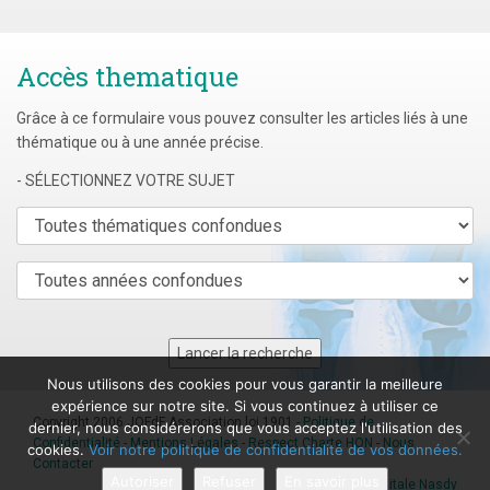
Accès thematique
Grâce à ce formulaire vous pouvez consulter les articles liés à une
thématique ou à une année précise.
- SÉLECTIONNEZ VOTRE SUJET
Nous utilisons des cookies pour vous garantir la meilleure
expérience sur notre site. Si vous continuez à utiliser ce
Copyright 2006 JOFdF Association loi 1901 -
Politique de
dernier, nous considérerons que vous acceptez l'utilisation des
Confidentialité
-
Mentions Légales
-
Respect Charte HON
-
Nous
cookies.
Voir notre politique de confidentialité de vos données.
Contacter
Autoriser
Refuser
En savoir plus
Agence digitale Nasdy